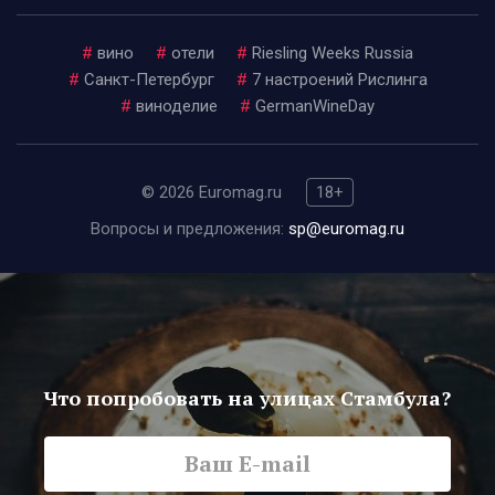
#
вино
#
отели
#
Riesling Weeks Russia
#
Санкт-Петербург
#
7 настроений Рислинга
#
виноделие
#
GermanWineDay
© 2026 Euromag.ru
18+
Вопросы и предложения:
sp@euromag.ru
Что попробовать на улицах Стамбула?