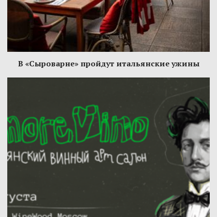
В «Сыроварне» пройдут итальянские ужины