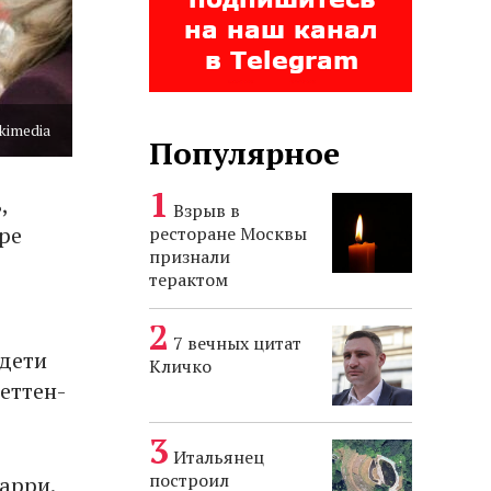
kimedia
Популярное
,
Взрыв в
ре
ресторане Москвы
признали
терактом
7 вечных цитат
 дети
Кличко
еттен-
Итальянец
построил
арри.