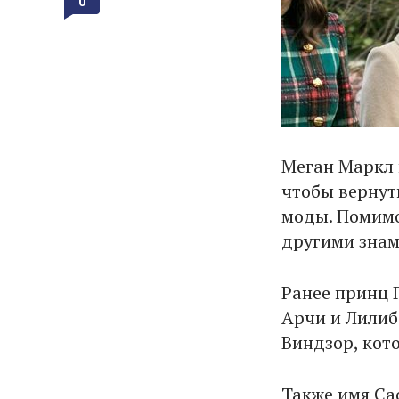
0
Меган Маркл 
чтобы вернут
моды. Помимо
другими знам
Ранее принц 
Арчи и Лилиб
Виндзор, кот
Также имя Са