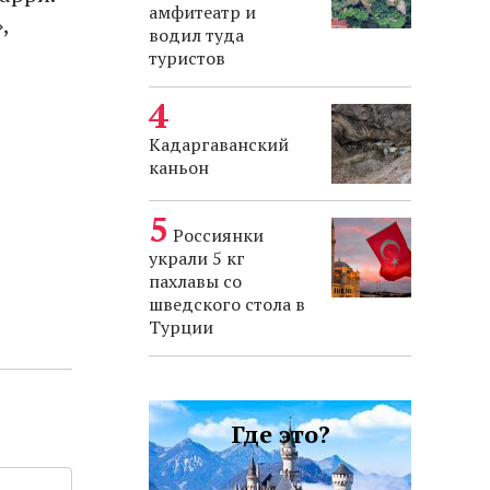
амфитеатр и
,
водил туда
туристов
Кадаргаванский
каньон
Россиянки
украли 5 кг
пахлавы со
шведского стола в
Турции
Где это?