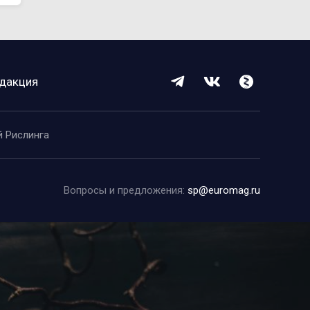
дакция
й Рислинга
Вопросы и предложения:
sp@euromag.ru