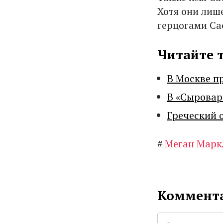
Хотя они лише
герцогами Са
Читайте 
В Москве п
В «Сыровар
Греческий 
#
Меган Марк
Коммента