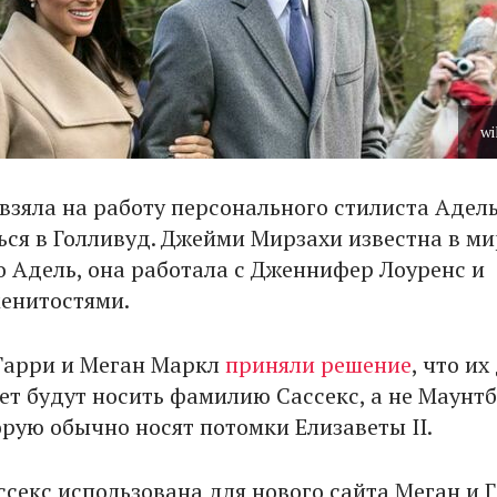
wi
взяла на работу персонального стилиста Адель
ься в Голливуд. Джейми Мирзахи известна в ми
 Адель, она работала с Дженнифер Лоуренс и
енитостями.
Гарри и Меган Маркл
приняли решение
, что их
ет будут носить фамилию Сассекс, а не Маунтб
орую обычно носят потомки Елизаветы II.
ссекс использована для нового сайта Меган и Г