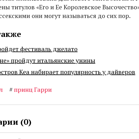
ны титулов «Его и Ее Королевское Высочество»
ссекскими они могут называться до сих пор.
также
ройдет фестиваль джелато
не» пройдут итальянские ужины
остров Кеа набирает популярность у дайверов
л
#
принц Гарри
рии (
0
)