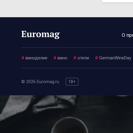
О пр
#
виноделие
#
вино
#
отели
#
GermanWineDay
© 2026 Euromag.ru
18+