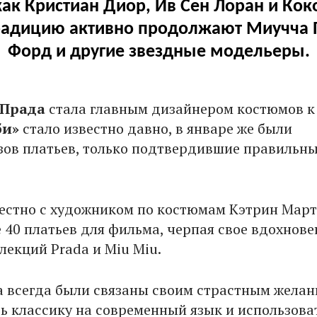
как Кристиан Диор, Ив Сен Лоран и Кок
радицию активно продолжают Миучча 
Форд и другие звездные модельеры.
 Прада
стала главным дизайнером костюмов к
би»
стало известно давно, в январе же были
зов платьев, только подтвердившие правильн
естно с художником по костюмам Кэтрин Март
 40 платьев для фильма, черпая свое вдохнове
лекций Prada и Miu Miu.
а всегда были связаны своим страстным жела
ь классику на современный язык и использова