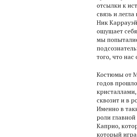
отсылки к ист
связь и легла
Ник Каррауэй
ощущает себя
мы попыталис
подсознательн
того, что нас
Костюмы от М
годов прошло
кристаллами, 
сквозит и в р
Именно в так
роли главной
Каприо, кото
который игра