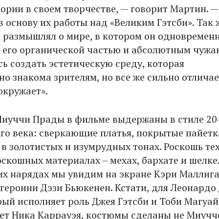
ории в своем творчестве, — говорит Мартин. —
 в основу их работы над «Великим Гэтсби». Так 
 размышлял о мире, в котором он одновремен
 его органической частью и абсолютным чужа
ь создать эстетическую среду, которая
о знакома зрителям, но все же сильно отличае
 окружает».
иуччи Прады в фильме выдержаны в стиле 20
го века: сверкающие платья, покрытые пайетк
в золотистых и изумрудных тонах. Роскошь тех
оскошных материалах – мехах, бархате и шелке
их нарядах мы увидим на экране Кэри Маллига
 героини Дэзи Бьюкенен. Кстати, для Леонардо
рый исполняет роль Джея Гэтсби и Тоби Магуай
ет Ника Каррауэя, костюмы сделаны не Миучч