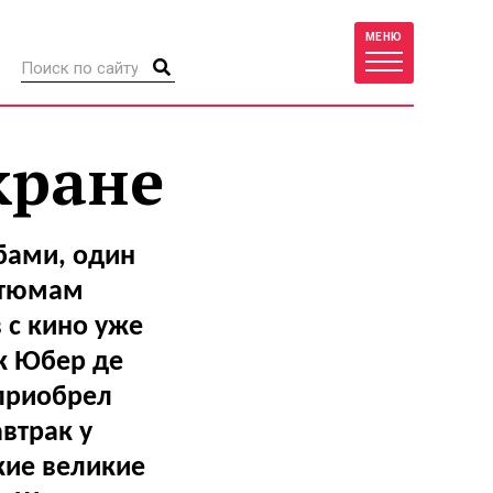
МЕНЮ
кране
бами, один
остюмам
 с кино уже
ак Юбер де
приобрел
втрак у
кие великие