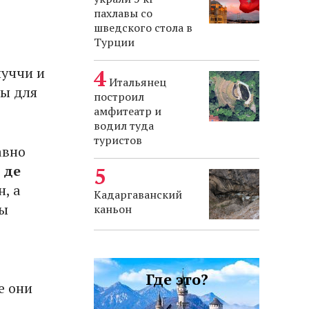
пахлавы со
шведского стола в
Турции
иуччи и
Итальянец
мы для
построил
амфитеатр и
водил туда
туристов
авно
 де
, а
Кадаргаванский
мы
каньон
в
Где это?
е они