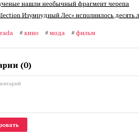
ученые нашли необычный фрагмент черепа
llection Изумрудный Лес» исполнилось десять 
rada
#
кино
#
мода
#
фильм
рии (
0
)
ровать