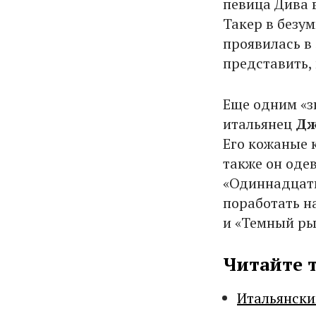
певица Дива в
Такер в безу
проявилась в
представить, 
Еще одним «з
итальянец
Дж
Его кожаные 
также он оде
«Одиннадцать
поработать н
и «Темный ры
Читайте 
Итальянски