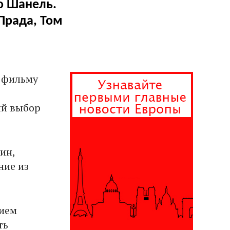
о Шанель.
Прада, Том
 фильму
ый выбор
ин,
ние из
нием
ть