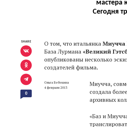
мастера 
Сегодня т
О том, что итальянка
Миучча
SHARE
База Лурмана
«Великий Гэтс
опубликованы несколько эски
создателей фильма.
Миучча, совм
Ольга Бебекина
4 февраля 2013
создала более
0
архивных кол
«Баз и Миучч
транслироват