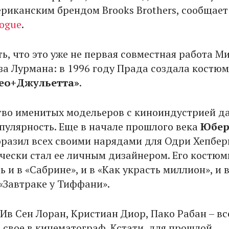
ериканским брендом Brooks Brothers, сообщает
ogue
.
ь, что это уже не первая совместная работа М
за Лурмана: в 1996 году Прада создала костю
ео+Джульетта»
.
во именитых модельеров с киноиндустрией д
пулярность. Еще в начале прошлого века
Юбер
разил всех своими нарядами для Одри Хепберн
чески стал ее личным дизайнером. Его костю
 и в «Сабрине», и в «Как украсть миллион», и 
Завтраке у Тиффани».
Ив Сен Лоран, Кристиан Диор, Пако Рабан – вс
 свое в кинематограф. Кстати, для прошлой