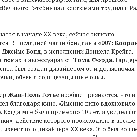
«Великого Гэтсби» над костюмами трудился Р
атая в начале XX века, сейчас активно
ся. В последней части бондианы
«007: Коор
» Джеймс Бонд, в исполнении Дэниела Крейга,
остюмах и аксессуарах от
Тома Форда
. Гардер
гента был создан дизайнером от и до, включая
очки, обувь и солнцезащитные очки.
тер
Жан-Поль Готье
вообще признается, что в
ел благодаря кино. «Именно кино вдохновило
. Когда мне было примерно 10 лет, я увидел ф
пки», действие которого происходило в ателье
, известного дизайнера XX века. Это был вол