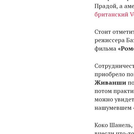
Прадой, а ам
британский V
Стоит отметит
режиссера Ба
фильма
«Ром
Сотрудничест
приобрело по
Живанши
по
потом практи
можно увидеть
нашумевшем «
Коко Шанель, 
внесли что-то