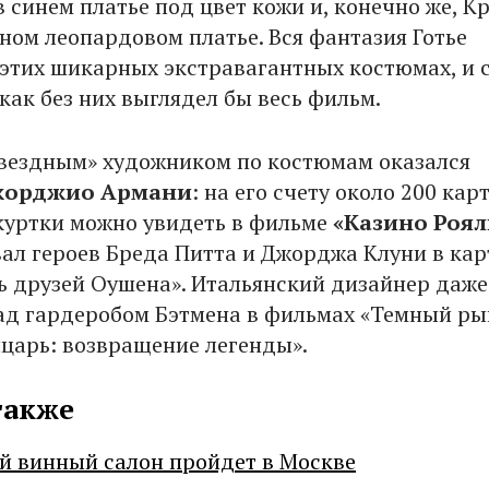
 синем платье под цвет кожи и, конечно же, К
мном леопардовом платье. Вся фантазия Готье
 этих шикарных экстравагантных костюмах, и 
как без них выглядел бы весь фильм.
вездным» художником по костюмам оказался
орджио Армани
: на его счету около 200 кар
куртки можно увидеть в фильме
«Казино Роял
вал героев Бреда Питта и Джорджа Клуни в ка
 друзей Оушена». Итальянский дизайнер даже
ад гардеробом Бэтмена в фильмах «Темный ры
царь: возвращение легенды».
также
й винный салон пройдет в Москве