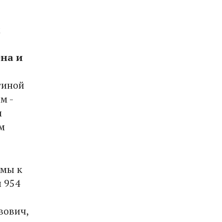
м
ена и
тиной
м -
м
м
юмы к
л 954
вович,