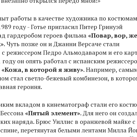
 внезапно открылся передо мной!»
пыт работы в качестве художника по костюма
989 году - Готье пригласил Питер Гринуэй
ад гардеробом героев фильма
«Повар, вор, ж
»
. Чуть позже он и Джанни Версаче стали
 с режиссером Педро Альмодаваром и его кар
1 году он опять работал с испанским режиссеро
й
«Кожа, в которой я живу»
. Например, самы
ом стал светло-бежевый комбинезон, в которо
авная героиня.
иким вкладом в кинематограф стали его кост
 Бессона
«Пятый элемент»
. Для него он созда
ких наряда. Брюс Уиллис в оранжевой майке с
 спине, перетянутая белыми лентами Милла Йо