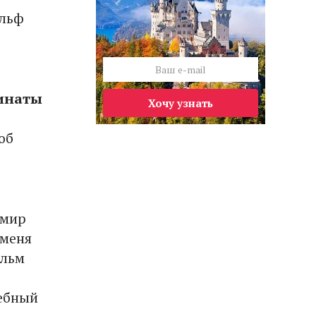
альф
динаты
Хочу узнать
об
 мир
 меня
ильм
шебный