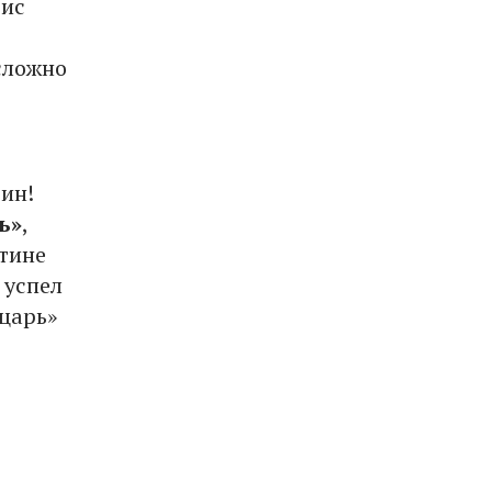
рис
сложно
тин!
ь»
,
ртине
 успел
царь»