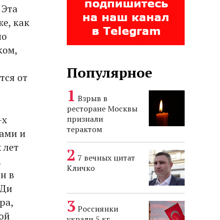
 Эта
же, как
но
ком,
Популярное
тся от
Взрыв в
ресторане Москвы
-х
признали
терактом
ами и
 лет
7 вечных цитат
.
Кличко
н в
 Ди
ра,
Россиянки
ой
украли 5 кг