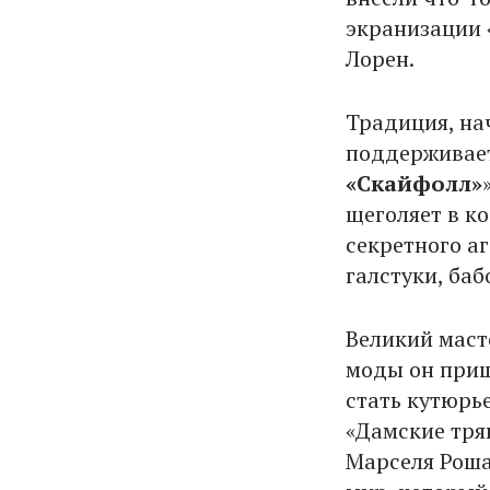
экранизации 
Лорен.
Традиция, нач
поддерживает
«Скайфолл»
щеголяет в к
секретного а
галстуки, баб
Великий мас
моды он приш
стать кутюрье
«Дамские тря
Марселя Роша