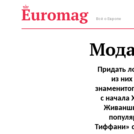
Всё о Европе
Мода
Придать л
из них
знаменитог
с начала 
Живанши
популя
Тиффани» с