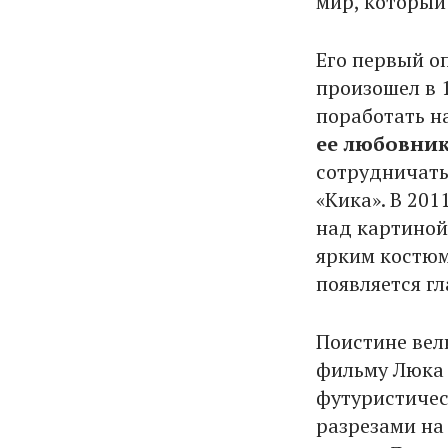
мир, который
Его первый о
произошел в 1
поработать н
ее любовник
сотрудничать
«Кика». В 201
над картино
ярким костюм
появляется гл
Поистине вел
фильму Люка
футуристичес
разрезами на