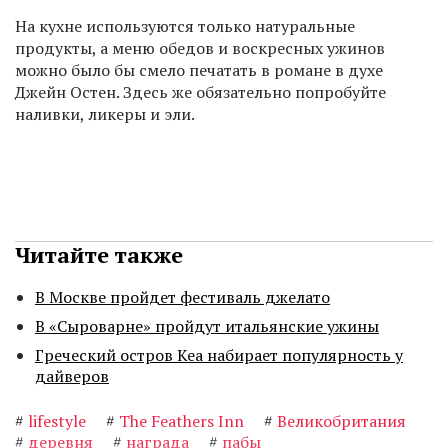
На кухне используются только натуральные
продукты, а меню обедов и воскресных ужинов
можно было бы смело печатать в романе в духе
Джейн Остен. Здесь же обязательно попробуйте
наливки, ликеры и эли.
Читайте также
В Москве пройдет фестиваль джелато
В «Сыроварне» пройдут итальянские ужины
Греческий остров Кеа набирает популярность у
дайверов
#
lifestyle
#
The Feathers Inn
#
Великобритания
#
деревня
#
награда
#
пабы