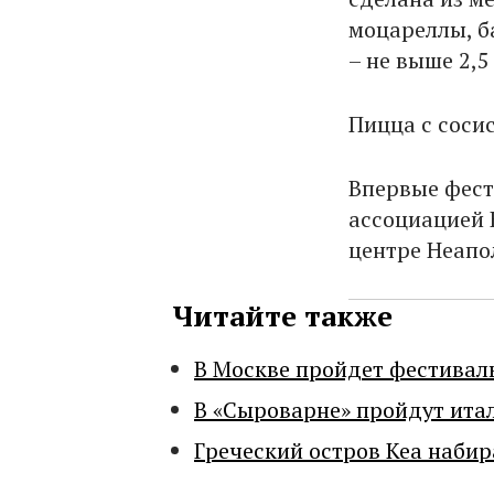
моцареллы, б
– не выше 2,5
Пицца с соси
Впервые фест
ассоциацией 
центре Неапо
Читайте также
В Москве пройдет фестивал
В «Сыроварне» пройдут ита
Греческий остров Кеа набир