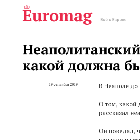
Всё о Европе
Неаполитанский 
какой должна б
В Неаполе до
19 сентября 2019
О том, какой
рассказал не
Он поведал, 
сделана из м