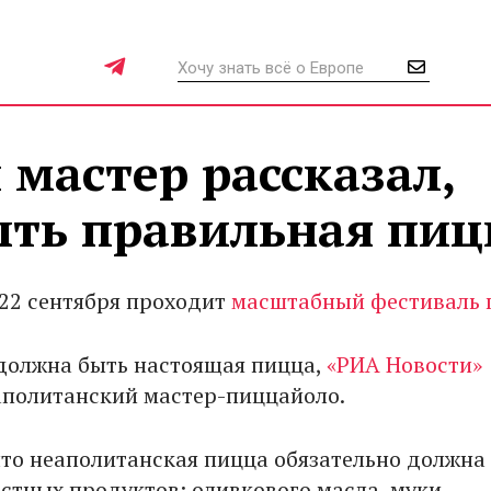
мастер рассказал,
ыть правильная пиц
 22 сентября проходит
масштабный фестиваль
 должна быть настоящая пицца,
«РИА Новости»
аполитанский мастер-пиццайоло.
что неаполитанская пицца обязательно должна
естных продуктов: оливкового масла, муки,