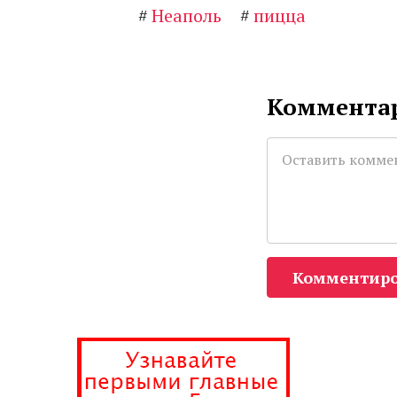
#
Неаполь
#
пицца
Комментар
Комментиро