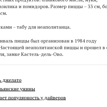
азилика и помидоров. Размер пиццы – 33 см, б
 см.
сками – табу для неаполитанца.
иваль пиццы был организован в 1984 году
Настоящей неаполитанской пиццы и прошел в
ля, замке Кастель-дель-Ово.
ь джелато
льянские ужины
ает популярность у дайверов