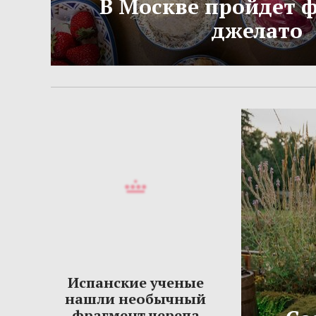
В Москве пройдет 
джелато
Испанские ученые
нашли необычный
фрагмент черепа