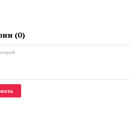
ии (
0
)
вать