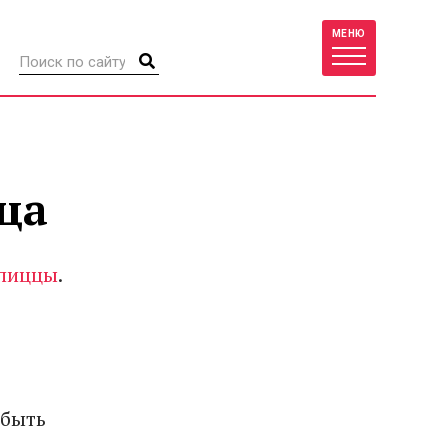
МЕНЮ
ца
 пиццы
.
 быть