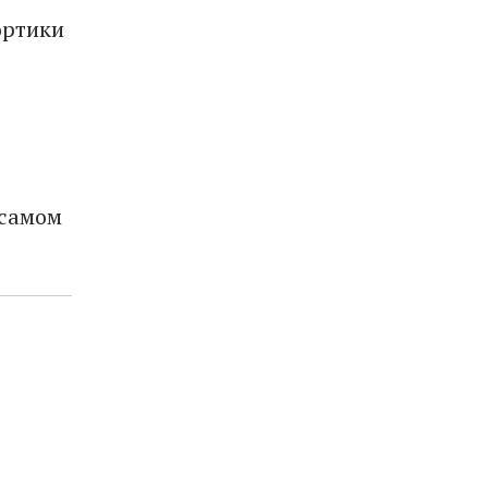
ортики
 самом