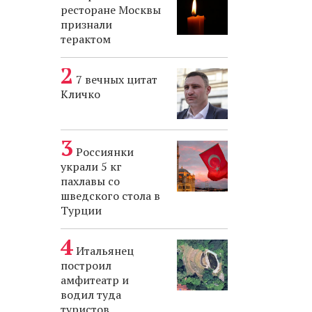
ресторане Москвы
признали
терактом
7 вечных цитат
Кличко
Россиянки
украли 5 кг
пахлавы со
шведского стола в
Турции
Итальянец
построил
амфитеатр и
водил туда
туристов