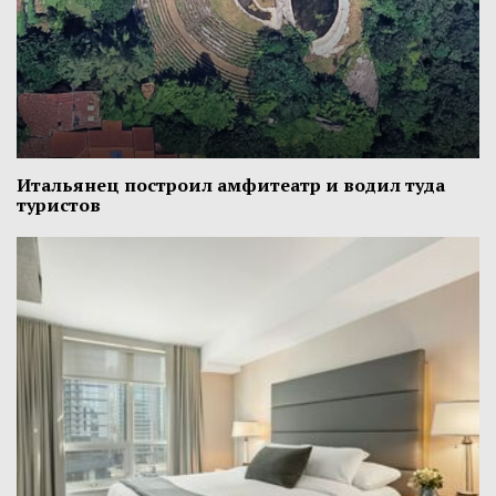
Итальянец построил амфитеатр и водил туда
туристов