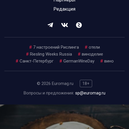
Редакция
#
7 настроений Рислинга
#
отели
#
Riesling Weeks Russia
#
виноделие
#
Санкт-Петербург
#
GermanWineDay
#
вино
© 2026 Euromag.ru
18+
Вопросы и предложения:
sp@euromag.ru