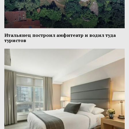
Итальянец построил амфитеатр и водил туда
туристов