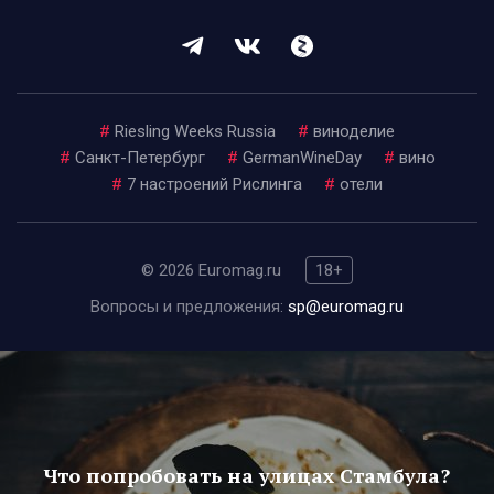
#
Riesling Weeks Russia
#
виноделие
#
Санкт-Петербург
#
GermanWineDay
#
вино
#
7 настроений Рислинга
#
отели
© 2026 Euromag.ru
18+
Вопросы и предложения:
sp@euromag.ru
Что попробовать на улицах Стамбула?