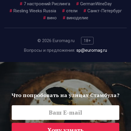
#
7 настроений Рислинга
#
GermanWineDay
#
Riesling Weeks Russia
#
отели
#
Санкт-Петербург
#
вино
#
виноделие
© 2026 Euromag.ru
18+
Вопросы и предложения:
sp@euromag.ru
Что попробовать на улицах Стамбула?
Хочу узнать