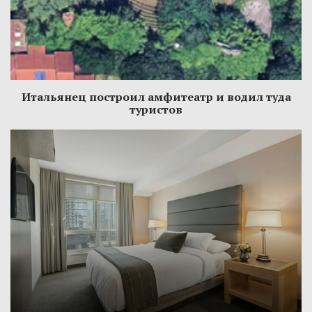
Итальянец построил амфитеатр и водил туда
туристов