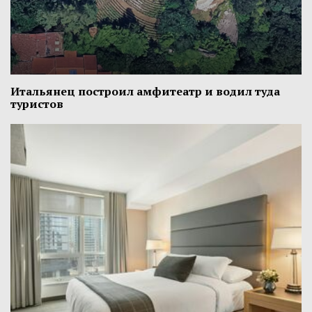
Итальянец построил амфитеатр и водил туда
туристов