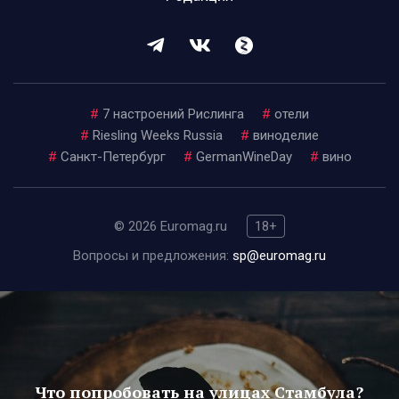
#
7 настроений Рислинга
#
отели
#
Riesling Weeks Russia
#
виноделие
#
Санкт-Петербург
#
GermanWineDay
#
вино
© 2026 Euromag.ru
18+
Вопросы и предложения:
sp@euromag.ru
Что попробовать на улицах Стамбула?