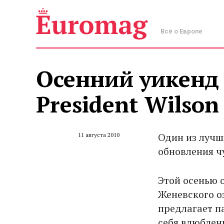
Всё о Европе
Осенний уикенд 
President Wilson
Один из лучш
11 августа 2010
обновления ч
Этой осенью 
Женевского о
предлагает п
себя влюблен