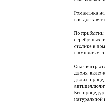
Романтика на
вас доставят 
По прибытии 
серебряных о
столике в но
шампанского 
Спа-центр от
двоих, включ
двоих, процед
антицеллюлит
Все процедур
натуральной 