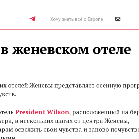
в женевском отеле
их отелей Женевы представляет осенную прог
увств.
отель
President Wilson
, расположенный на бе
зера, в нескольких шагах от центра Женевы,
арам освежить свои чувства и заново почувств
ными.