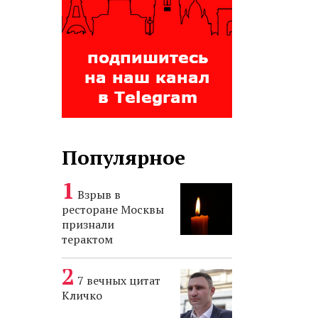
Популярное
Взрыв в
ресторане Москвы
признали
терактом
7 вечных цитат
Кличко