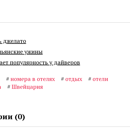
ь джелато
льянские ужины
ает популярность у дайверов
#
номера в отелях
#
отдых
#
отели
а
#
Швейцария
ии (
0
)