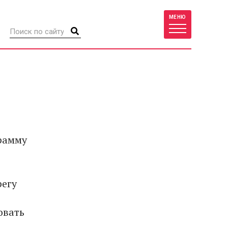
МЕНЮ
рамму
регу
овать