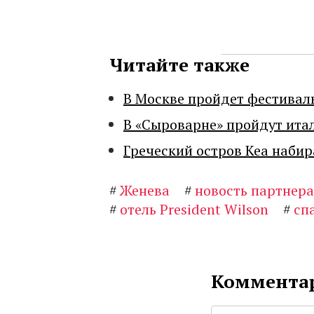
Читайте также
В Москве пройдет фестивал
В «Сыроварне» пройдут ита
Греческий остров Кеа набир
#
Женева
#
новость партнера
#
отель President Wilson
#
сп
Комментар