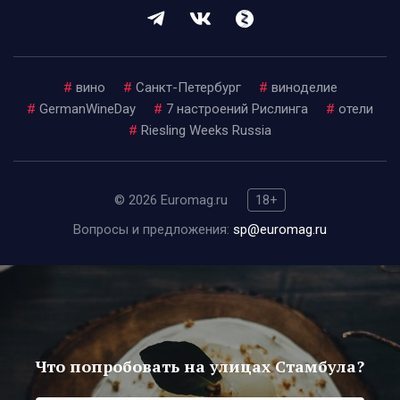
#
вино
#
Санкт-Петербург
#
виноделие
#
GermanWineDay
#
7 настроений Рислинга
#
отели
#
Riesling Weeks Russia
© 2026 Euromag.ru
18+
Вопросы и предложения:
sp@euromag.ru
Что попробовать на улицах Стамбула?