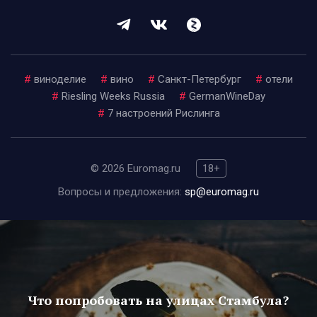
#
виноделие
#
вино
#
Санкт-Петербург
#
отели
#
Riesling Weeks Russia
#
GermanWineDay
#
7 настроений Рислинга
© 2026 Euromag.ru
18+
Вопросы и предложения:
sp@euromag.ru
Что попробовать на улицах Стамбула?