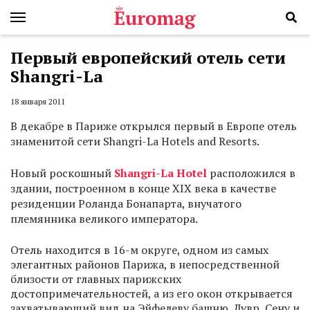
Первый европейский отель сети
Shangri-La
18 января 2011
В декабре в Париже открылся первый в Европе отель
знаменитой сети Shangri-La Hotels and Resorts.
Новый роскошный
Shangri-La Hotel
расположился в
здании, построенном в конце XIX века в качестве
резиденции Роланда Бонапарта, внучатого
племянника великого императора.
Отель находится в 16-м округе, одном из самых
элегантных районов Парижа, в непосредственной
близости от главных парижских
достопримечательностей, а из его окон открывается
захватывающий вид на Эйфелеву башню, Лувр, Сену и