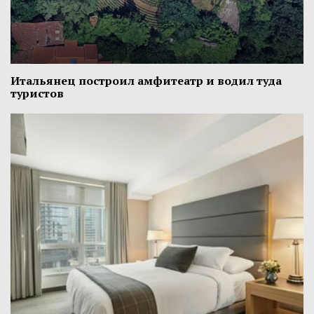
Итальянец построил амфитеатр и водил туда
туристов