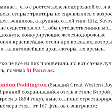
минает, что с ростом железнодорожной сети в
 века старые трактиры не справлялись с возр
ественников, а крупных отлей типа Ritz, Savo
е не существовало. Чтобы путешественники мог
тдохнуть, конкурирующие железнодорожные
оили красивейшие отели при вокзалах, которы
и талантливейшие архитекторы тех времен.
еко не все из них процветали, но вот самые лу
ень, помимо
St Pancras
:
London Paddington
(бывший Great Western Roy
ый ранний сохранившийся отель в стиле Второй
троен в 1854 году), ныне отлично отреставрир
номера стоят от 167 фунтов с завтраком;