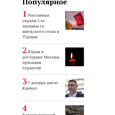
Популярное
Россиянки
украли 5 кг
пахлавы со
шведского стола в
Турции
Взрыв в
ресторане Москвы
признали
терактом
7 вечных цитат
Кличко
Кадаргаванский