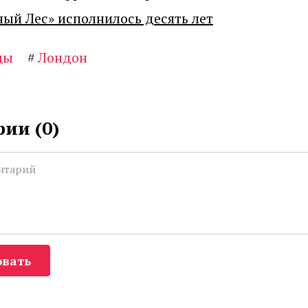
ный Лес» исполнилось десять лет
цы
#
Лондон
ии (
0
)
вать