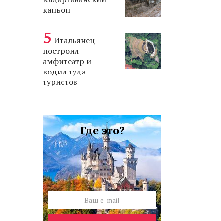
каньон
Итальянец
построил
амфитеатр и
водил туда
туристов
Где это?