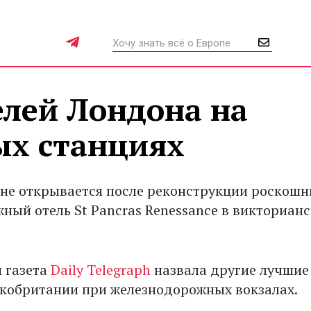
елей Лондона на
х станциях
оне открывается после реконструкции роскош
ный отель St Pancras Renessance в викториан
м газета
Daily Telegraph
назвала другие лучшие
кобритании при железнодорожных вокзалах.