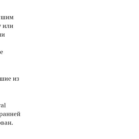
осшим
y или
ли
е
чшие из
al
 ранней
ован.