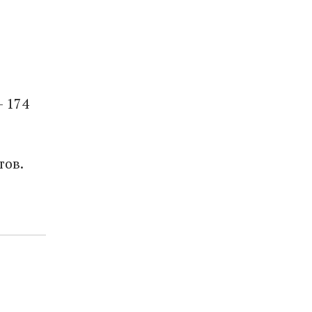
– 174
ов .