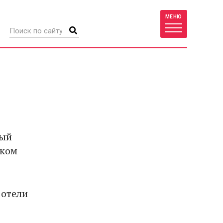
МЕНЮ
ный
ском
 отели