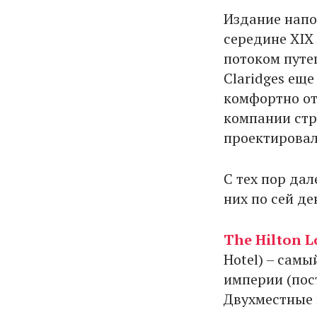
Издание напо
середине XIX
потоком путеш
Claridges ещ
комфортно о
компании стр
проектировал
С тех пор дал
них по сей д
The Hilton 
Hotel) – сам
империи (пос
Двухместные 