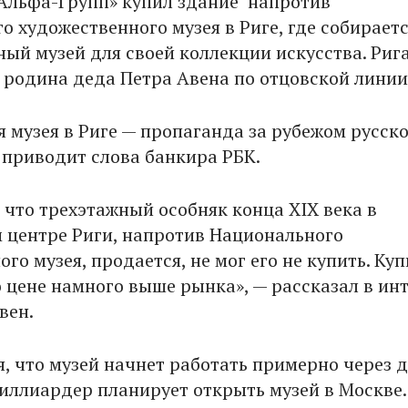
Альфа-Групп» купил здание напротив
о художественного музея в Риге, где собирает
ый музей для своей коллекции искусства. Рига
 родина деда Петра Авена по отцовской линии
я музея в Риге — пропаганда за рубежом русск
— приводит слова банкира РБК.
 что трехэтажный особняк конца XIX века в
 центре Риги, напротив Национального
го музея, продается, не мог его не купить. Ку
о цене намного выше рынка», — рассказал в ин
вен.
я, что музей начнет работать примерно через 
миллиардер планирует открыть музей в Москве.