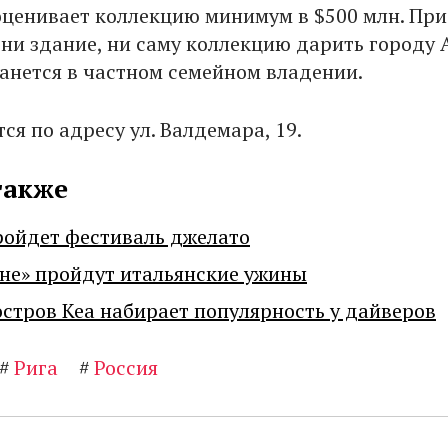
 оценивает коллекцию минимум в $500 млн. При
 ни здание, ни саму коллекцию дарить городу 
танется в частном семейном владении.
ся по адресу ул. Валдемара, 19.
также
ройдет фестиваль джелато
не» пройдут итальянские ужины
остров Кеа набирает популярность у дайверов
#
Рига
#
Россия