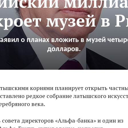
сийский миллиа
кроет музей в Р
заявил о планах вложить в музей четы
долларов.
атышскими корнями планирует открыть частны
дставлено редкое собрание латышского искусст
еребряного века.
 совета директоров «Альфа-банка» и один из