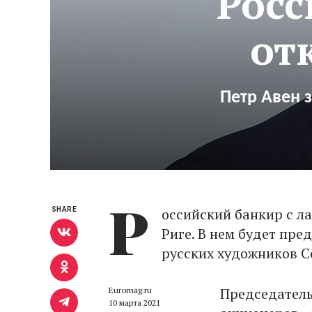
Рос
от
Петр Авен 
Р
оссийский банкир с л
SHARE
Риге. В нем будет пре
русских художников С
Председатель
Euromag.ru
10 марта 2021