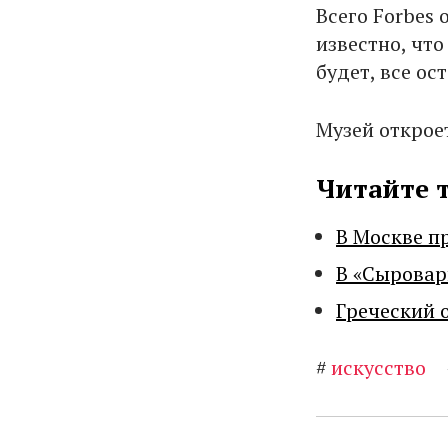
Всего Forbes
известно, что
будет, все ос
Музей откроет
Читайте 
В Москве п
В «Сыровар
Греческий 
#
искусство