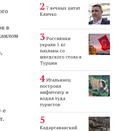
7 вечных цитат
ого
Кличко
ов в
хаилом
Россиянки
украли 5 кг
пахлавы со
,
шведского стола в
Турции
Итальянец
построил
амфитеатр и
водил туда
туристов
-е
т.
Кадаргаванский