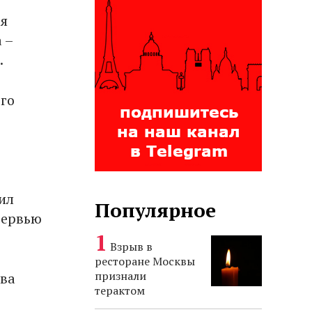
ся
 –
.
ого
пил
Популярное
тервью
Взрыв в
ресторане Москвы
признали
два
терактом