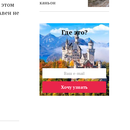
каньон
 этом
Авен не
Где это?
Хочу узнать