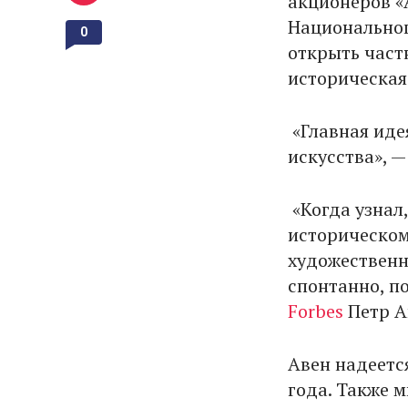
акционеров «
Национальног
0
открыть частн
историческая
«Главная иде
искусства», 
«Когда узнал,
историческом
художественно
спонтанно, п
Forbes
Петр А
Авен надеетс
года. Также 