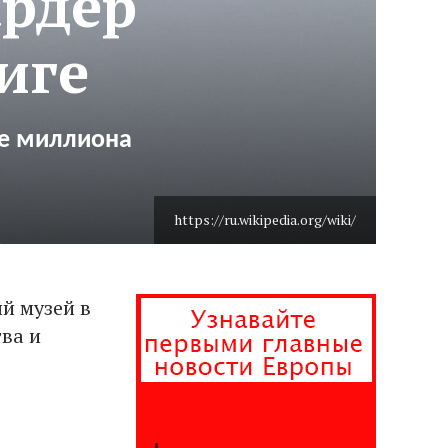
рдер
иге
ре миллиона
https://ru.wikipedia.org/wiki/
й музей в
ва и