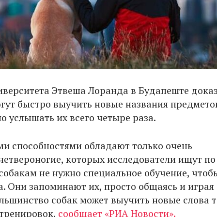
иверситета Этвеша Лоранда в Будапеште доказ
огут быстро выучить новые названия предмето
о услышать их всего четыре раза.
ми способностями обладают только очень
четвероногие, которых исследователи ищут по
собакам не нужно специальное обучение, чтоб
а. Они запоминают их, просто общаясь и играя 
ольшинство собак может выучить новые слова 
 тренировок,
сообщает «РИА Новости».