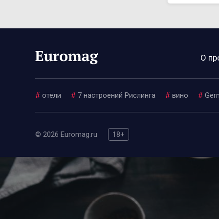
О пр
#
отели
#
7 настроений Рислинга
#
вино
#
Ger
© 2026 Euromag.ru
18+