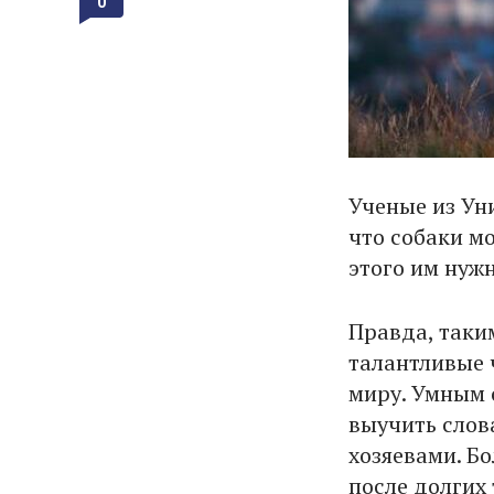
0
Ученые из Ун
что собаки м
этого им нужн
Правда, таки
талантливые 
миру. Умным 
выучить слов
хозяевами. Б
после долгих