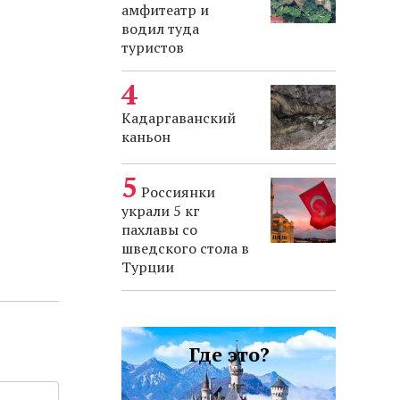
амфитеатр и
водил туда
туристов
Кадаргаванский
каньон
Россиянки
украли 5 кг
пахлавы со
шведского стола в
Турции
Где это?