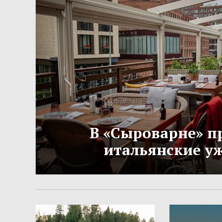
В «Сыроварне» п
итальянские у