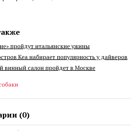
также
не» пройдут итальянские ужины
остров Кеа набирает популярность у дайверов
й винный салон пройдет в Москве
собаки
рии (
0
)