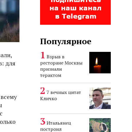
Популярное
али,
Взрыв в
в: для
ресторане Москвы
признали
терактом
7 вечных цитат
 всему
Кличко
ы
с
только
Итальянец
построил