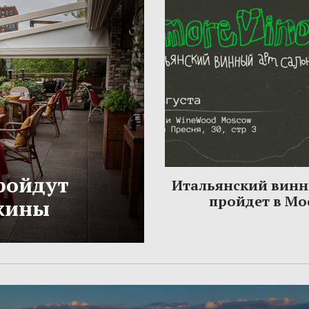
ройдут
Итальянский винн
пройдет в Мо
жины