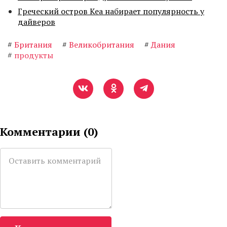
Греческий остров Кеа набирает популярность у
дайверов
#
Британия
#
Великобритания
#
Дания
#
продукты
Комментарии (
0
)