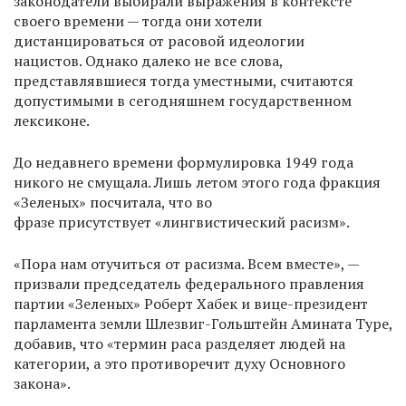
законодатели выбирали выражения в контексте
своего времени — тогда они хотели
дистанцироваться от расовой идеологии
нацистов. Однако далеко не все слова,
представлявшиеся тогда уместными, считаются
допустимыми в сегодняшнем государственном
лексиконе.
До недавнего времени формулировка 1949 года
никого не смущала. Лишь летом этого года фракция
«Зеленых» посчитала, что во
фразе присутствует «лингвистический расизм».
«Пора нам отучиться от расизма. Всем вместе», —
призвали председатель федерального правления
партии «Зеленых» Роберт Хабек и вице-президент
парламента земли Шлезвиг-Гольштейн Амината Туре,
добавив, что «термин раса разделяет людей на
категории, а это противоречит духу Основного
закона».