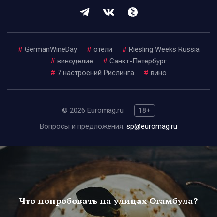
#
GermanWineDay
#
отели
#
Riesling Weeks Russia
#
виноделие
#
Санкт-Петербург
#
7 настроений Рислинга
#
вино
© 2026 Euromag.ru
18+
Вопросы и предложения:
sp@euromag.ru
Что попробовать на улицах Стамбула?