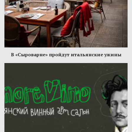
В «Сыроварне» пройдут итальянские ужины