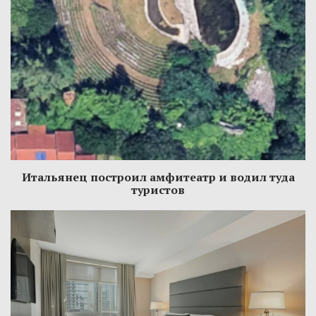
Итальянец построил амфитеатр и водил туда
туристов