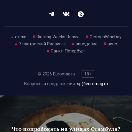
#
отели
#
Riesling Weeks Russia
#
GermanWineDay
#
7 настроений Рислинга
#
виноделие
#
вино
#
Санкт-Петербург
© 2026 Euromag.ru
18+
Вопросы и предложения:
sp@euromag.ru
Что попробовать на улицах Стамбула?