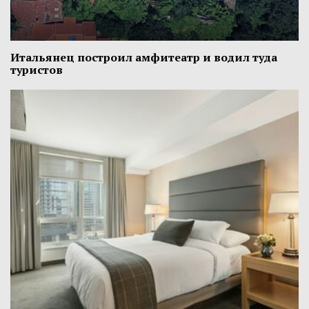
Итальянец построил амфитеатр и водил туда
туристов