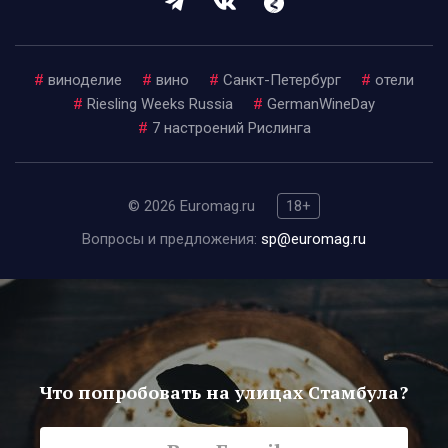
#
виноделие
#
вино
#
Санкт-Петербург
#
отели
#
Riesling Weeks Russia
#
GermanWineDay
#
7 настроений Рислинга
© 2026 Euromag.ru
18+
Вопросы и предложения:
sp@euromag.ru
Что попробовать на улицах Стамбула?