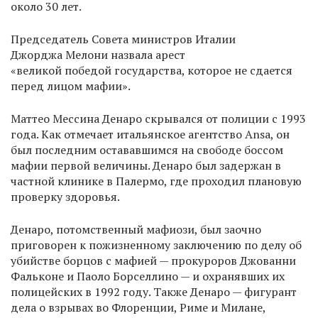
около 30 лет.
Председатель Совета министров Италии
Джорджа Мелони назвала арест
«великой победой государства, которое не сдается
перед лицом мафии».
Маттео Мессина Денаро скрывался от полиции с 1993
года. Как отмечает итальянское агентство Ansa, он
был последним остававшимся на свободе боссом
мафии первой величины. Денаро был задержан в
частной клинике в Палермо, где проходил плановую
проверку здоровья.
Денаро, потомственный мафиози, был заочно
приговорен к пожизненному заключению по делу об
убийстве борцов с мафией — прокуроров Джованни
Фальконе и Паоло Борселлино — и охранявших их
полицейских в 1992 году. Также Денаро — фигурант
дела о взрывах во Флоренции, Риме и Милане,