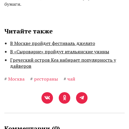
бумаги.
Читайте также
В Москве пройдет фестиваль джелато
В «Сыроварне» пройдут итальянские ужины
Греческий остров Кеа набирает популярность у
дайверов
#
Москва
#
рестораны
#
чай
Комментарии (
0
)