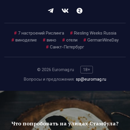
#
7 настроений Рислинга
#
Riesling Weeks Russia
#
виноделие
#
вино
#
отели
#
GermanWineDay
#
Санкт-Петербург
© 2026 Euromag.ru
18+
Вопросы и предложения:
sp@euromag.ru
Что попробовать на улицах Стамбула?