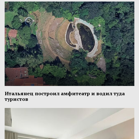
Итальянец построил амфитеатр и водил туда
туристов