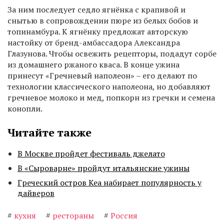
За ним последует седло ягнёнка с крапивой и
снытью в сопровождении пюре из белых бобов и
топинамбура. К ягнёнку предложат авторскую
настойку от бренд-амбассадора Александра
Глазунова. Чтобы освежить рецепторы, подадут сорбе
из домашнего ржаного кваса. В конце ужина
принесут «Гречневый наполеон» – его делают по
технологии классического наполеона, но добавляют
гречневое молоко и мед, попкорн из гречки и семена
конопли.
Читайте также
В Москве пройдет фестиваль джелато
В «Сыроварне» пройдут итальянские ужины
Греческий остров Кеа набирает популярность у
дайверов
#
кухня
#
рестораны
#
Россия