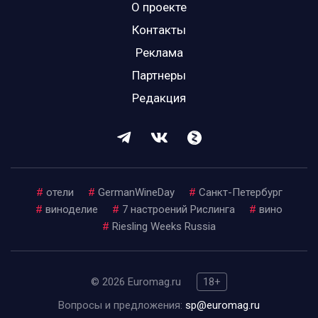
О проекте
Контакты
Реклама
Партнеры
Редакция
#
отели
#
GermanWineDay
#
Санкт-Петербург
#
виноделие
#
7 настроений Рислинга
#
вино
#
Riesling Weeks Russia
© 2026 Euromag.ru
18+
Вопросы и предложения:
sp@euromag.ru