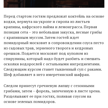
Перед стартом гостям предложат коктейль на основе
водки, вермута на укропе и сиропа из листьев
крапивы, кафрского лайма и лемонграсса. Первая
позиция сета – это небольшая закуска, лесные грибы
с крапивным муссом. Затем гостей ждет
помидорный московит в сопровождении соуса песто
из садовых трав, зерненого творога и кедровых
орешков. Подается московит под куполом из
спирулины, который надо будет разбить и смешать
осколки водорослей с остальными ингредиентами.
Следующим курсом станет тыквенный суп с раками.
Шеф добавляет в него имеретинский шафран.
Следом принесут гречневую лапшу с сезонными
грибами, затем – форель, запеченную в листе хрена.
Разделывают ее при гостях, поливая соусом на
основе зеленых помидоров.