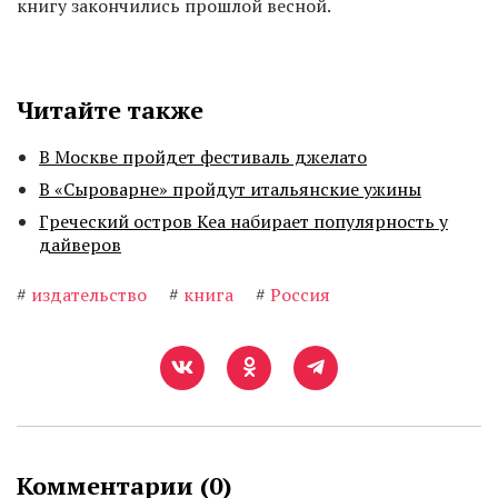
книгу закончились прошлой весной.
Читайте также
В Москве пройдет фестиваль джелато
В «Сыроварне» пройдут итальянские ужины
Греческий остров Кеа набирает популярность у
дайверов
#
издательство
#
книга
#
Россия
Комментарии (
0
)