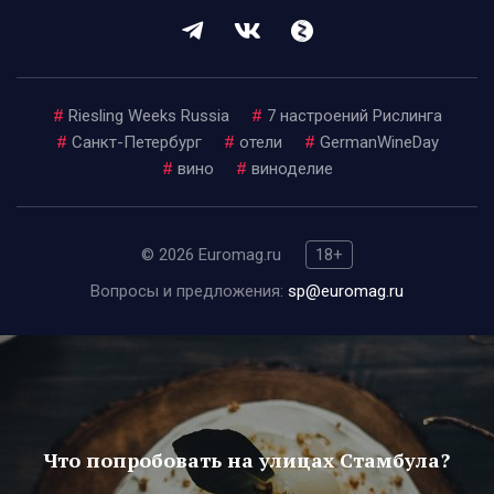
#
Riesling Weeks Russia
#
7 настроений Рислинга
#
Санкт-Петербург
#
отели
#
GermanWineDay
#
вино
#
виноделие
© 2026 Euromag.ru
18+
Вопросы и предложения:
sp@euromag.ru
Что попробовать на улицах Стамбула?