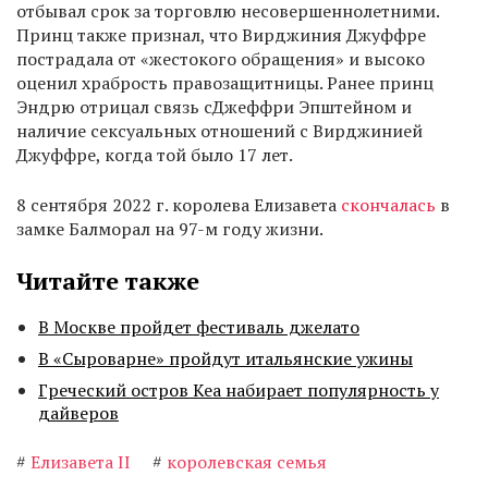
отбывал срок за торговлю несовершеннолетними.
Принц также признал, что Вирджиния Джуффре
пострадала от «жестокого обращения» и высоко
оценил храбрость правозащитницы. Ранее принц
Эндрю отрицал связь сДжеффри Эпштейном и
наличие сексуальных отношений с Вирджинией
Джуффре, когда той было 17 лет.
8 сентября 2022 г. королева Елизавета
скончалась
в
замке Балморал на 97-м году жизни.
Читайте также
В Москве пройдет фестиваль джелато
В «Сыроварне» пройдут итальянские ужины
Греческий остров Кеа набирает популярность у
дайверов
#
Елизавета II
#
королевская семья