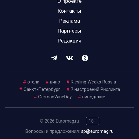
О проекте
Контакты
Реклама
Партнеры
Редакция
#
отели
#
вино
#
Riesling Weeks Russia
#
Санкт-Петербург
#
7 настроений Рислинга
#
GermanWineDay
#
виноделие
© 2026 Euromag.ru
18+
Вопросы и предложения:
sp@euromag.ru