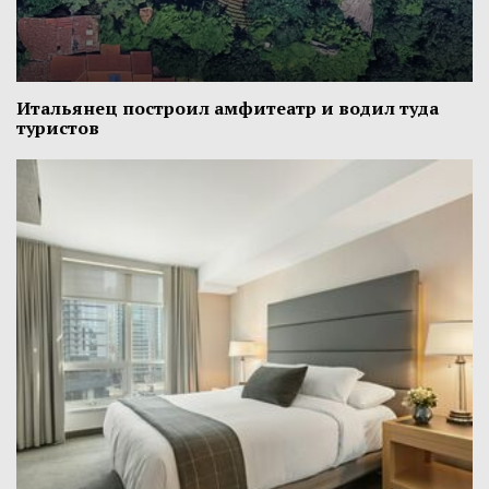
Итальянец построил амфитеатр и водил туда
туристов