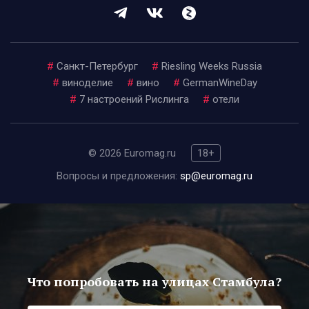
#
Санкт-Петербург
#
Riesling Weeks Russia
#
виноделие
#
вино
#
GermanWineDay
#
7 настроений Рислинга
#
отели
© 2026 Euromag.ru
18+
Вопросы и предложения:
sp@euromag.ru
Что попробовать на улицах Стамбула?