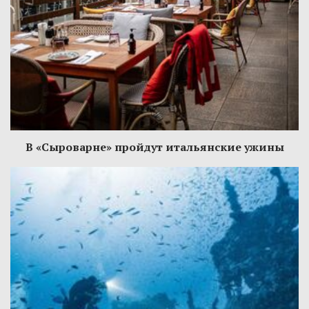
В «Сыроварне» пройдут итальянские ужины