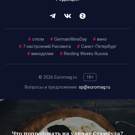
#
отели
#
GermanWineDay
#
вино
#
7 настроений Рислинга
#
Санкт-Петербург
#
виноделие
#
Riesling Weeks Russia
© 2026 Euromag.ru
18+
Вопросы и предложения:
sp@euromag.ru
Что попробовать на улицах Стамбула?