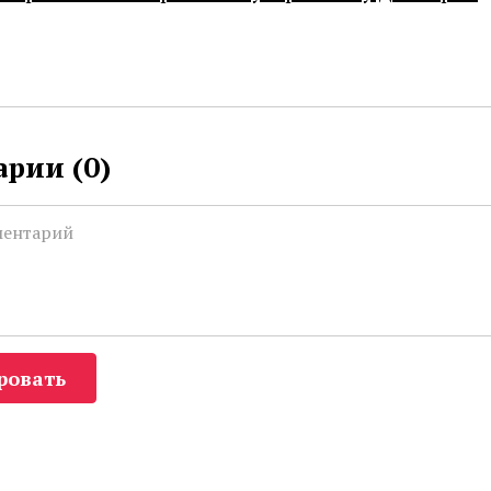
рии (
0
)
ровать