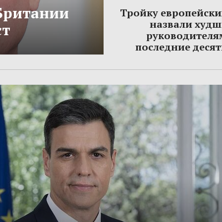
Британии
Тройку европейски
назвали худ
ст
руководителя
последние деся