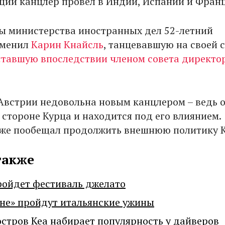
щий канцлер провел в Индии, Испании и Фран
вы министерства иностранных дел 52-летний
сменил
Карин Кнайсль
, танцевавшую на своей 
ставшую впоследствии членом совета директо
Австрии недовольна новым канцлером – ведь 
 стороне Курца и находится под его влиянием.
же пообещал продолжить внешнюю политику 
также
ройдет фестиваль джелато
не» пройдут итальянские ужины
остров Кеа набирает популярность у дайверов