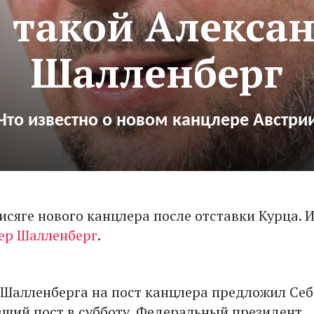
 такой Алекса
Шалленберг
Что известно о новом канцлере Австри
исяге нового канцлера после отставки Курца. 
ер Шалленберг
.
Шалленберга на пост канцлера предложил Себ
вший пост в субботу. Федеральный президент