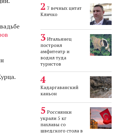
ции.
7 вечных цитат
Кличко
свадьбе
ров
Итальянец
построил
амфитеатр и
водил туда
он
туристов
Курца.
Кадаргаванский
каньон
Россиянки
украли 5 кг
пахлавы со
шведского стола в