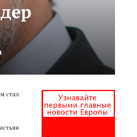
ндер
и
Им стал
астьян