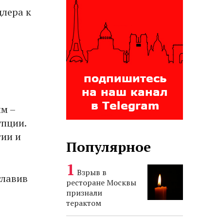
цлера к
м –
упции.
тии и
Популярное
Взрыв в
главив
ресторане Москвы
признали
терактом