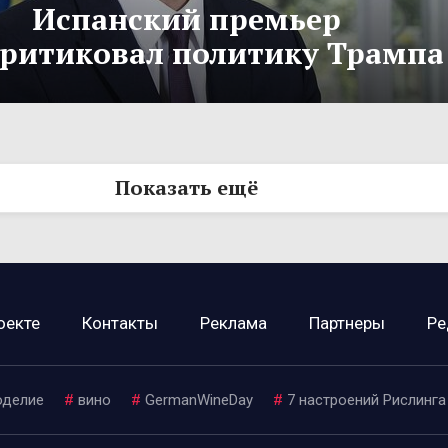
Испанский премьер
критиковал политику Трампа
Показать ещё
оекте
Контакты
Реклама
Партнеры
Ре
оделие
#
вино
#
GermanWineDay
#
7 настроений Рислинга