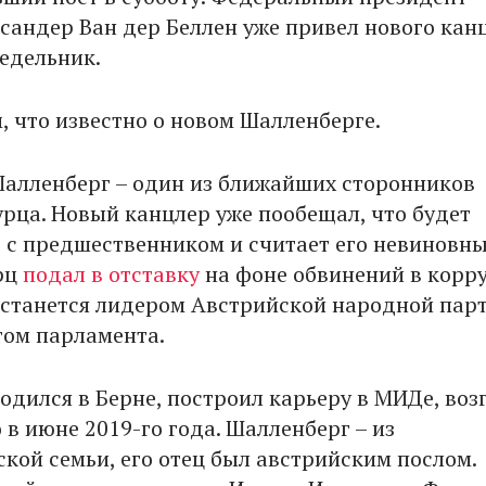
сандер Ван дер Беллен уже привел нового кан
недельник.
, что известно о новом Шалленберге.
алленберг – один из ближайших сторонников
урца. Новый канцлер уже пообещал, что будет
 с предшественником и считает его невиновны
рц
подал в отставку
на фоне обвинений в корр
останется лидером Австрийской народной пар
том парламента.
одился в Берне, построил карьеру в МИДе, воз
в июне 2019-го года. Шалленберг – из
кой семьи, его отец был австрийским послом.