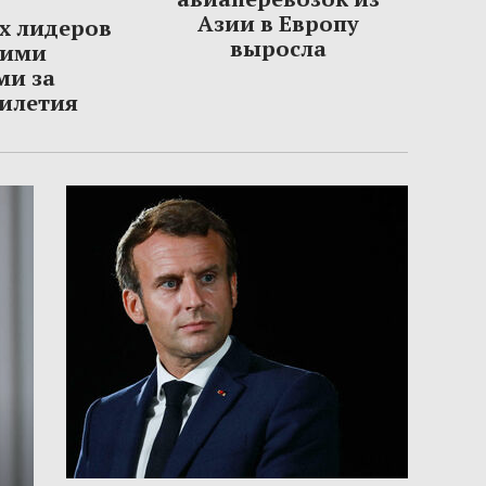
Азии в Европу
х лидеров
выросла
шими
ми за
тилетия