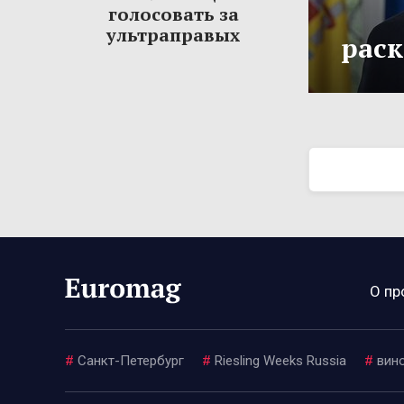
голосовать за
ультраправых
рас
О пр
#
Санкт-Петербург
#
Riesling Weeks Russia
#
вин