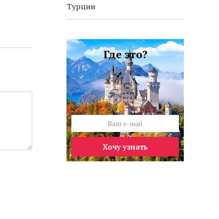
Турции
Где это?
Хочу узнать