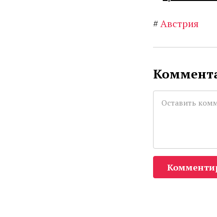
#
Австрия
Коммента
Комменти