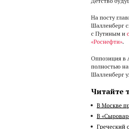
Детство буду
На посту гла
Шалленберг 
с Путиным и
«Роснефти»
.
Оппозиция в 
полностью на
Шалленберг у
Читайте 
В Москве п
В «Сыровар
Греческий 