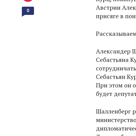
Австрии Алек
0
присяге в по
Рассказываем
Александер Ш
Себастьяна К
сотрудничать
Себастьян Ку
При этом он 
будет депута
Шалленберг р
министерство 
дипломатичес