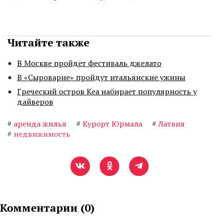
Читайте также
В Москве пройдет фестиваль джелато
В «Сыроварне» пройдут итальянские ужины
Греческий остров Кеа набирает популярность у
дайверов
#
аренда жилья
#
Курорт Юрмала
#
Латвия
#
недвижимость
Комментарии (
0
)