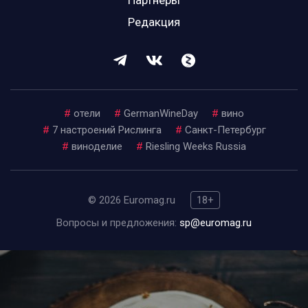
Партнеры
Редакция
#
отели
#
GermanWineDay
#
вино
#
7 настроений Рислинга
#
Санкт-Петербург
#
виноделие
#
Riesling Weeks Russia
© 2026 Euromag.ru
18+
Вопросы и предложения:
sp@euromag.ru