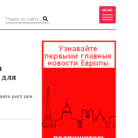
МЕНЮ
и
 для
вать рост цен