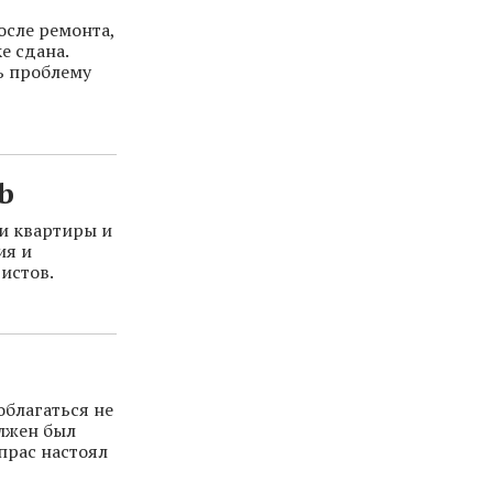
осле ремонта,
е сдана.
ь проблему
b
и квартиры и
ия и
истов.
облагаться не
олжен был
прас настоял