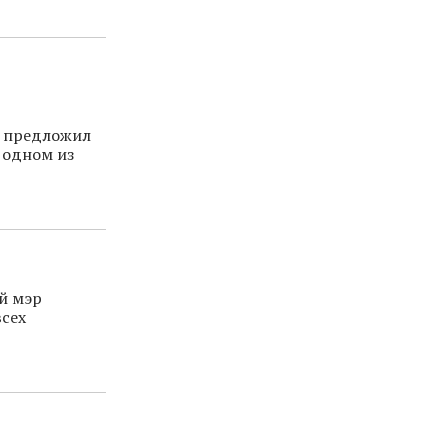
) предложил
 одном из
й мэр
всех