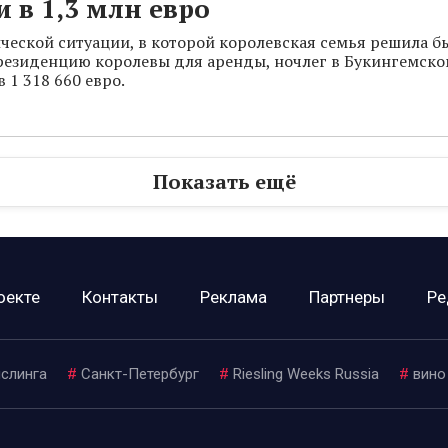
 в 1,3 млн евро
ческой ситуации, в которой королевская семья решила б
езиденцию королевы для аренды, ночлег в Букингемско
 1 318 660 евро.
Показать ещё
оекте
Контакты
Реклама
Партнеры
Ре
ислинга
#
Санкт-Петербург
#
Riesling Weeks Russia
#
вино