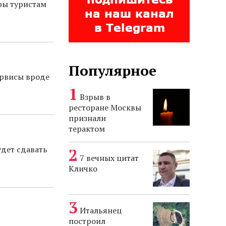
ры туристам
Популярное
ервисы вроде
Взрыв в
ресторане Москвы
признали
терактом
удет сдавать
7 вечных цитат
Кличко
Итальянец
построил