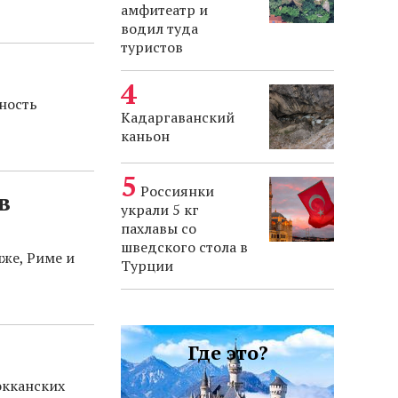
амфитеатр и
водил туда
туристов
ность
Кадаргаванский
каньон
Россиянки
в
украли 5 кг
пахлавы со
шведского стола в
иже, Риме и
Турции
Где это?
окканских