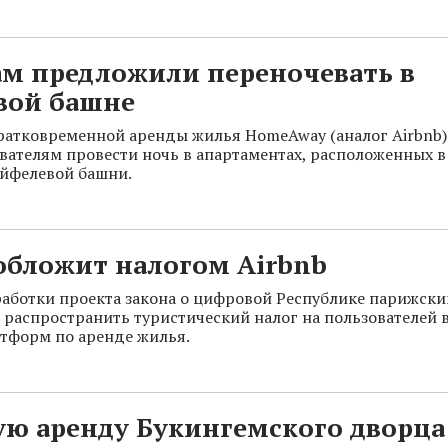
ам предложили переночевать в
вой башне
ратковременной аренды жилья HomeAway (аналог Airbnb
вателям провести ночь в апартаментах, расположенных в
йфелевой башни.
обложит налогом Airbnb
работки проекта закона о цифровой Республике парижски
 распространить туристический налог на пользователей 
тформ по аренде жилья.
ую аренду Букингемского дворца