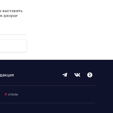
ы выставить
м дворце
дакция
#
отели