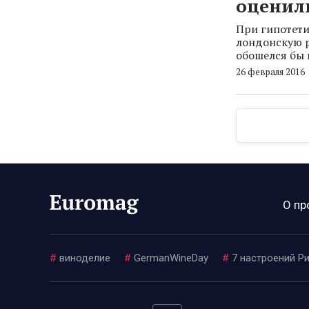
оценили
При гипотети
лондонскую р
обошелся бы в
26 февраля 2016
О пр
#
виноделие
#
GermanWineDay
#
7 настроений Р