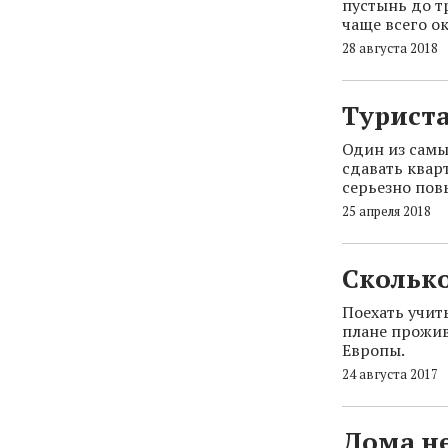
пустынь до т
чаще всего о
28 августа 2018
Турист
Один из самы
сдавать квар
серьезно пов
25 апреля 2018
Сколько
Поехать учить
плане прожив
Европы.
24 августа 2017
Дома н