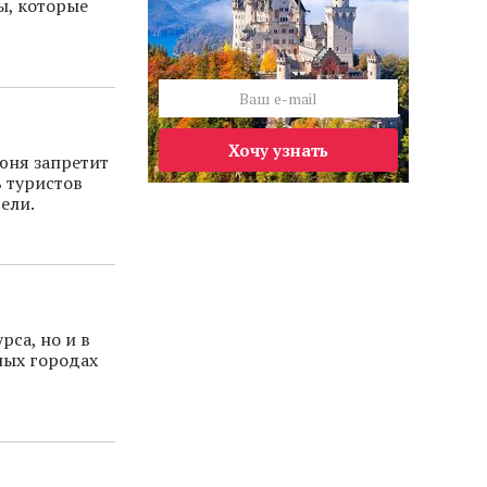
ы, которые
Хочу узнать
юня запретит
ь туристов
ели.
рса, но и в
ных городах