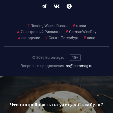
#
Riesling Weeks Russia
#
отели
#
7 настроений Рислинга
#
GermanWineDay
#
виноделие
#
Санкт-Петербург
#
вино
© 2026 Euromag.ru
18+
Вопросы и предложения:
sp@euromag.ru
Что попробовать на улицах Стамбула?