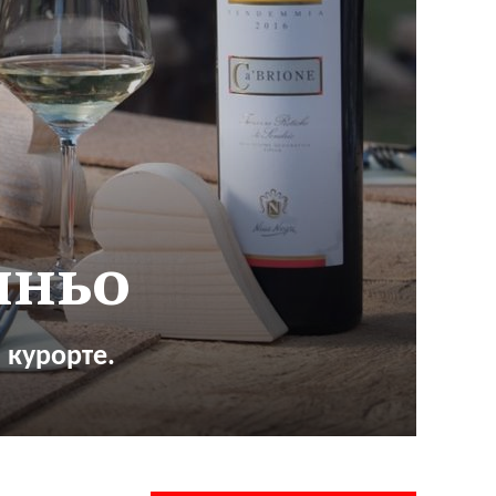
иньо
 курорте.