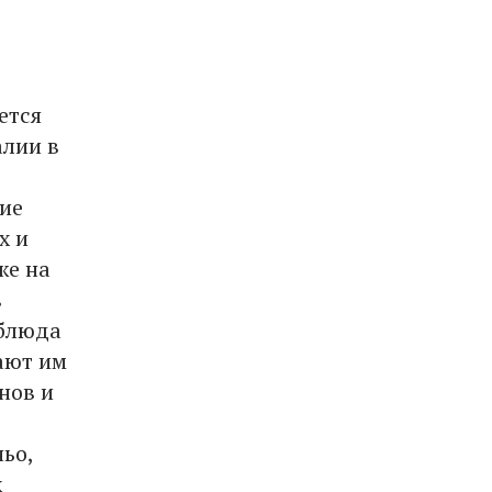
ется
алии в
ие
х и
же на
в
 блюда
ают им
нов и
ьо,
х