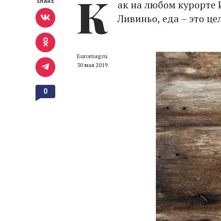
К
ак на любом курорте 
SHARE
Ливиньо, еда – это ц
Euromag.ru
30 мая 2019
0