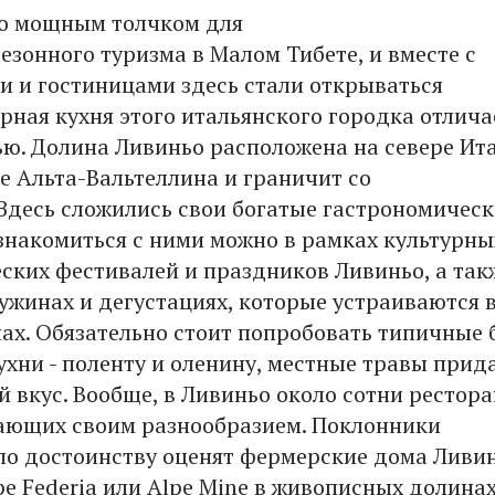
о мощным толчком для
езонного туризма в Малом Тибете, и вместе с
 и гостиницами здесь стали открываться
рная кухня этого итальянского городка отлича
ю. Долина Ливиньо расположена на севере Ит
е Альта-Вальтеллина и граничит со
Здесь сложились свои богатые гастрономическ
знакомиться с ними можно в рамках культурны
ских фестивалей и праздников Ливиньо, а так
ужинах и дегустациях, которые устраиваются 
ах. Обязательно стоит попробовать типичные
ухни - поленту и оленину, местные травы прид
 вкус. Вообще, в Ливиньо около сотни рестора
ающих своим разнообразием. Поклонники
по достоинству оценят фермерские дома Ливин
pe Federia или Alpe Mine в живописных долина