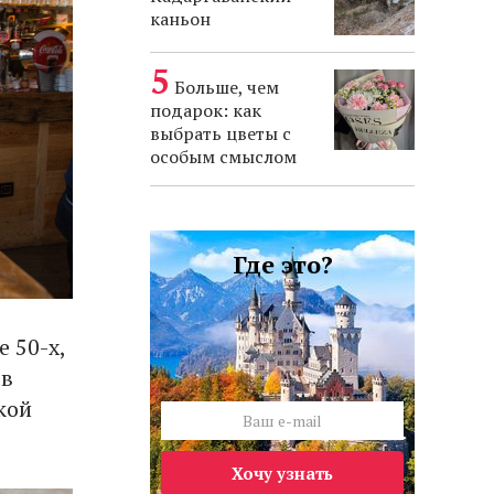
каньон
Больше, чем
подарок: как
выбрать цветы с
особым смыслом
Где это?
 50-х,
 в
кой
Хочу узнать