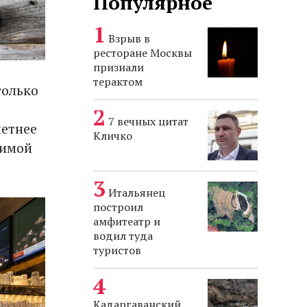
Популярное
Взрыв в
ресторане Москвы
признали
терактом
только
7 вечных цитат
летнее
Кличко
зимой
Итальянец
построил
амфитеатр и
водил туда
туристов
Кадаргаванский