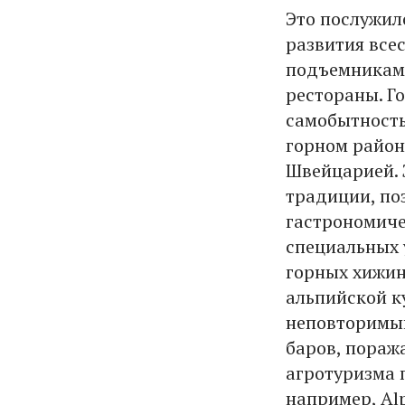
Это послужил
развития всес
подъемниками
рестораны. Го
самобытность
горном район
Швейцарией. 
традиции, по
гастрономиче
специальных 
горных хижин
альпийской к
неповторимый
баров, пораж
агротуризма 
например, Al