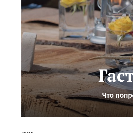
Гас
Что попр