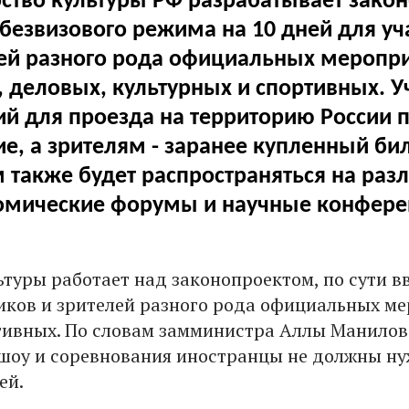
ство культуры РФ разрабатывает закон
безвизового режима на 10 дней для уч
ей разного рода официальных меропри
, деловых, культурных и спортивных. 
й для проезда на территорию России 
е, а зрителям - заранее купленный би
 также будет распространяться на раз
омические форумы и научные конфере
ьтуры работает над законопроектом, по сути 
иков и зрителей разного рода официальных м
ртивных. По словам замминистра Аллы Манилов
шоу и соревнования иностранцы не должны ну
ей.