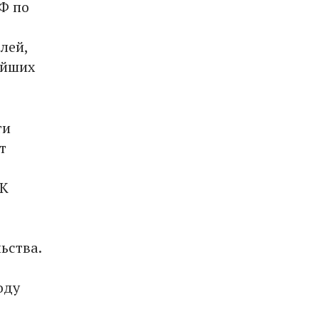
Ф по
лей,
ейших
ти
т
 К
ьства.
оду