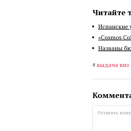
Читайте 
Испанские 
«Cosmos Co
Названы бю
#
выдача виз
Коммента