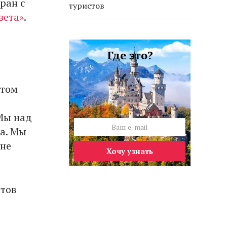
ран с
туристов
зета»
.
Где это?
этом
 Мы над
са. Мы
 не
Хочу узнать
стов