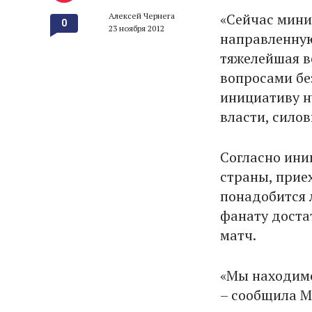
«Сейчас мини
Алексей Чернега
0
23 ноября 2012
направленную
тяжелейшая в
вопросами без
инициативу н
власти, сило
Согласно ини
страны, прие
понадобится 
фанату доста
матч.
«Мы находимс
– сообщила Ма