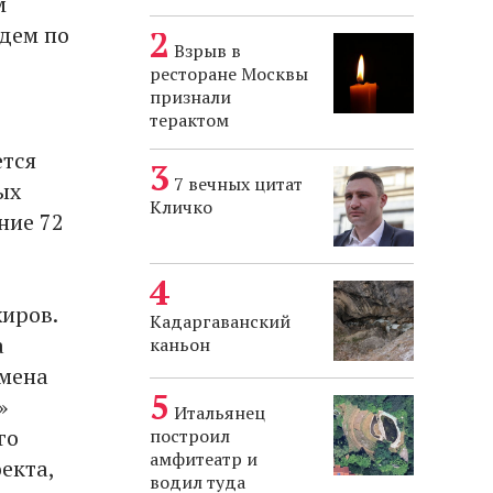
м
идем по
Взрыв в
ресторане Москвы
признали
терактом
ется
7 вечных цитат
ых
Кличко
ние 72
иров.
Кадаргаванский
а
каньон
тмена
»
Итальянец
го
построил
амфитеатр и
екта,
водил туда