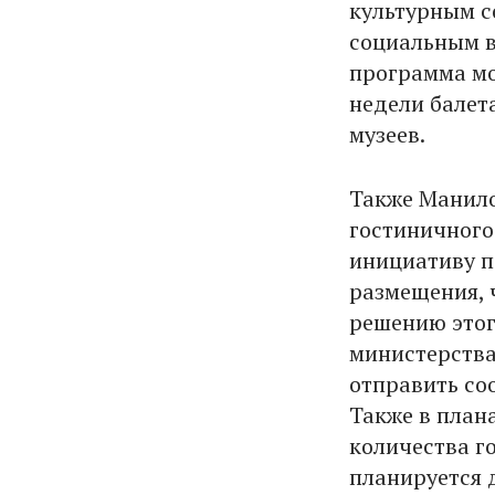
культурным с
социальным в
программа мо
недели балет
музеев.
Также Манило
гостиничного
инициативу п
размещения, 
решению этог
министерства
отправить со
Также в план
количества г
планируется д