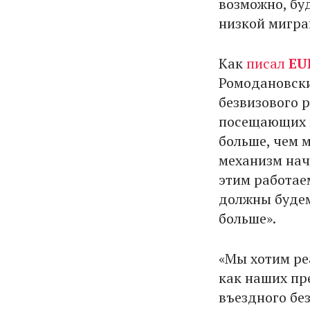
возможно, бу
низкой мигра
Как
писал
EU
Ромодановски
безвизового 
посещающих к
больше, чем м
механизм нач
этим работае
должны будем
больше».
«Мы хотим ре
как наших пре
въездного без