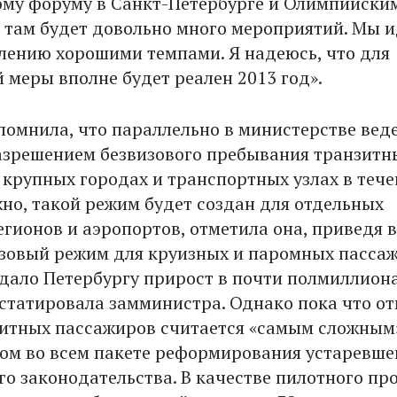
му форуму в Санкт-Петербурге и Олимпийски
, там будет довольно много мероприятий. Мы 
лению хорошими темпами. Я надеюсь, что для
 меры вполне будет реален 2013 год».
помнила, что параллельно в министерстве вед
азрешением безвизового пребывания транзитн
 крупных городах и транспортных узлах в тече
жно, такой режим будет создан для отдельных
егионов и аэропортов, отметила она, приведя в
зовый режим для круизных и паромных пассаж
 дало Петербургу прирост в почти полмиллион
нстатировала замминистра. Однако пока что о
зитных пассажиров считается «самым сложным
ом во всем пакете реформирования устаревше
о законодательства. В качестве пилотного про