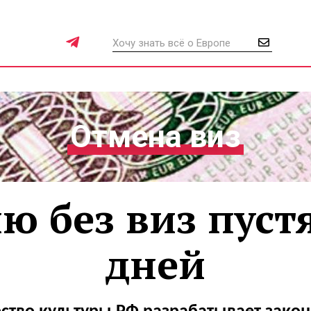
Отмена виз
ю без виз пуст
дней