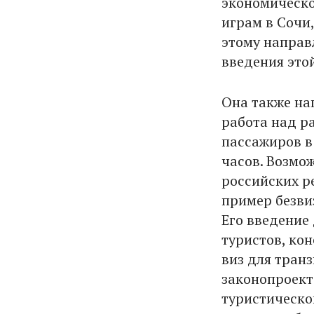
экономическо
играм в Сочи
этому направ
введения этой
Она также на
работа над р
пассажиров в
часов. Возмо
российских р
пример безви
Его введение
туристов, ко
виз для тран
законопроект
туристическог