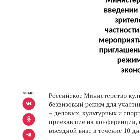
Министер
введении 
зрител
частности
мероприяти
приглашени
режим
экон
Российское Министерство кул
SHARE
безвизовый режим для участн
– деловых, культурных и спо
приехавшие на конференции, 
въездной визе в течение 10 дн