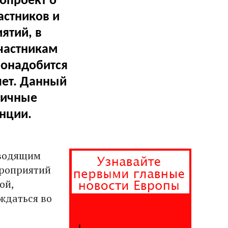
опроект о
астников и
ятий, в
Участникам
понадобится
лет. Данный
личные
нции.
вводящим
ероприятий
ой,
ждаться во