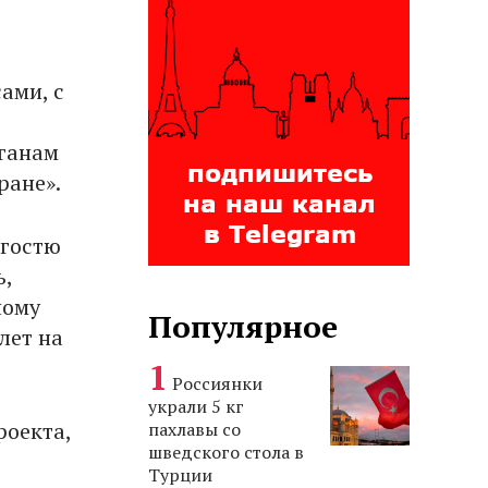
ами, с
рганам
ране».
 гостю
ь,
ному
Популярное
лет на
Россиянки
украли 5 кг
роекта,
пахлавы со
шведского стола в
Турции