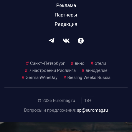
Реклама
Партнеры
Редакция
#
Санкт-Петербург
#
вино
#
отели
#
7 настроений Рислинга
#
виноделие
#
GermanWineDay
#
Riesling Weeks Russia
© 2026 Euromag.ru
18+
Вопросы и предложения:
sp@euromag.ru