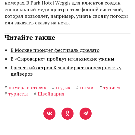
номерах. В Park Hotel Weggis для клиентов создан
специальный медиацентр с телефонной системой,
которая позволяет, например, узнать сводку погоды
или заказать сказку на ночь.
Читайте также
В Москве пройдет фестиваль джелато
В «Сыроварне» пройдут итальянские ужины
Греческий остров Кеа набирает популярность у
дайверов
#
номера в отелях
#
отдых
#
отели
#
туризм
#
туристы
#
Швейцария