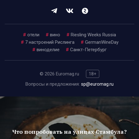
#
отели
#
вино
#
Riesling Weeks Russia
#
7 настроений Рислинга
#
GermanWineDay
#
виноделие
#
Санкт-Петербург
© 2026 Euromag.ru
18+
Вопросы и предложения:
sp@euromag.ru
Что попробовать на улицах Стамбула?