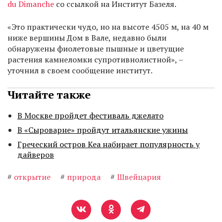
du Dimanche
со ссылкой на Институт Базеля.
«Это практически чудо, но на высоте 4505 м, на 40 м
ниже вершины Дом в Вале, недавно были
обнаружены фиолетовые пышные и цветущие
растения камнеломки супротивнолистной», –
уточнил в своем сообщение институт.
Читайте также
В Москве пройдет фестиваль джелато
В «Сыроварне» пройдут итальянские ужины
Греческий остров Кеа набирает популярность у
дайверов
#
открытие
#
природа
#
Швейцария