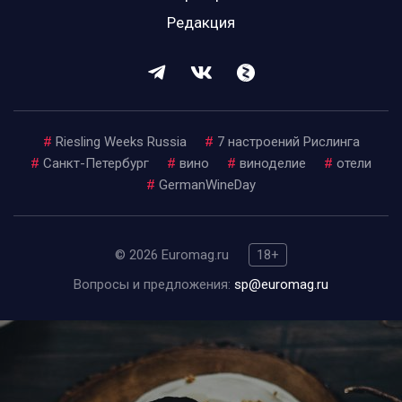
Редакция
#
Riesling Weeks Russia
#
7 настроений Рислинга
#
Санкт-Петербург
#
вино
#
виноделие
#
отели
#
GermanWineDay
© 2026 Euromag.ru
18+
Вопросы и предложения:
sp@euromag.ru