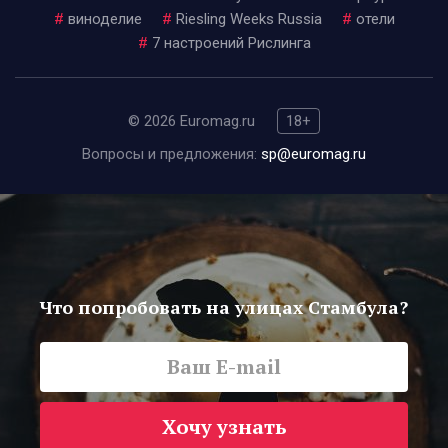
#
виноделие
#
Riesling Weeks Russia
#
отели
#
7 настроений Рислинга
© 2026 Euromag.ru
18+
Вопросы и предложения:
sp@euromag.ru
Что попробовать на улицах Стамбула?
Хочу узнать