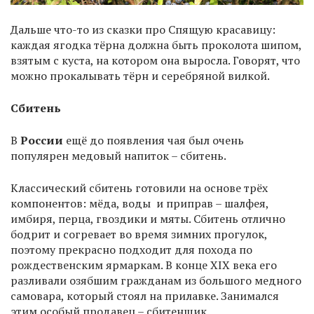
Дальше что-то из сказки про Спящую красавицу:
каждая ягодка тёрна должна быть проколота шипом,
взятым с куста, на котором она выросла. Говорят, что
можно прокалывать тёрн и серебряной вилкой.
Сбитень
В
России
ещё до появления чая был очень
популярен медовый напиток – сбитень.
Классический сбитень готовили на основе трёх
компонентов: мёда, воды и приправ – шалфея,
имбиря, перца, гвоздики и мяты. Сбитень отлично
бодрит и согревает во время зимних прогулок,
поэтому прекрасно подходит для похода по
рождественским ярмаркам. В конце XIX века его
разливали озябшим гражданам из большого медного
самовара, который стоял на прилавке. Занимался
этим особый продавец – сбитенщик.