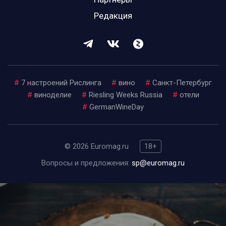
Редакция
#
7 настроений Рислинга
#
вино
#
Санкт-Петербург
#
виноделие
#
Riesling Weeks Russia
#
отели
#
GermanWineDay
© 2026 Euromag.ru
18+
Вопросы и предложения:
sp@euromag.ru