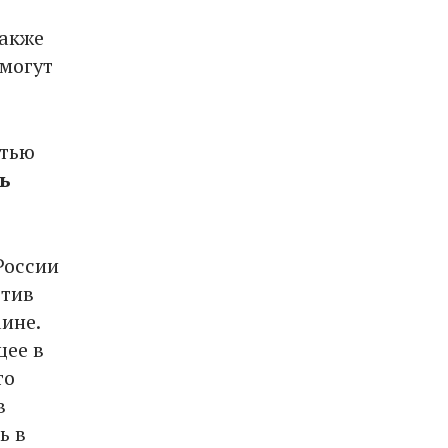
также
 могут
атью
ь
России
отив
ине.
щее в
то
в
ь в