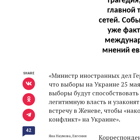
Трагедия
главной 
сетей. Соб
уже факт
междунар
мнений ев
«Министр иностранных дел Г
SHARE
что выборы на Украине 25 ма
выборы будут способствовать 
легитимную власть и узаконя
встречу в Женеве, чтобы «нак
конфликт» на Украине».
42
Корреспонде
Яна Наумова, Евгения