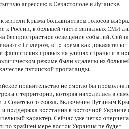
асытную агрессию в Севастополе и Луганске.
как жители Крыма большинством голосов выбра
е к России, в большей части западных СМИ да
на беспристрастное освещение событий. Сейча
ивают с Гитлером, в то время как доказательст
и фашистских правых на улицах страны и в но
олитическом режиме были удалены из больше
 качестве путинской пропаганды.
ийское правительство не смогло бы промолчат
грозы с территории, которая находилась в сам
и и Советского союза. Включение Путиным Кры
и и поддержка восстания в восточной Украине 
ительный характер. Сейчас уже четко очерчена
я: по крайней мере восток Украины не будет