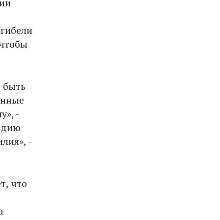
тии
 гибели
 чтобы
 быть
енные
», -
гедию
лия», -
т, что
а