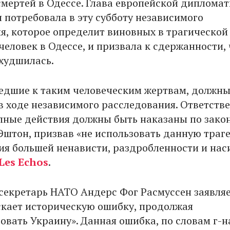
смертей в Одессе. Глава европейской диплома
 потребовала в эту субботу независимого
я, которое определит виновных в трагической
человек в Одессе, и призвала к сдержанности,
ухудшилась.
едшие к таким человеческим жертвам, должны
в ходе независимого расследования. Ответств
пные действия должны быть наказаны по закону
 Эштон, призвав «не использовать данную тра
ия большей ненависти, раздробленности и наси
Les Echos
.
секретарь НАТО Андерс Фог Расмуссен заявляе
скает историческую ошибку, продолжая
овать Украину». Данная ошибка, по словам г-н