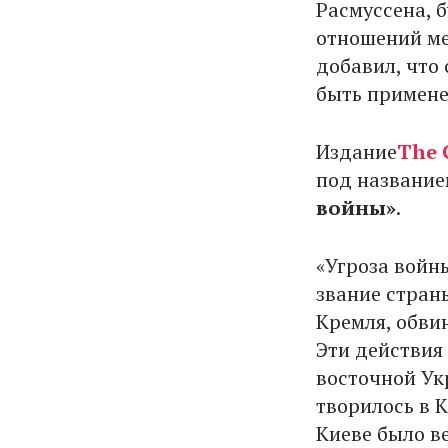
Расмуссена, 
отношений ме
добавил, что
быть примене
Издание
The 
под названи
войны»
.
«Угроза войн
звание стран
Кремля, обви
Эти действия
восточной Ук
творилось в К
Киеве было в