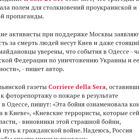
тала полем для столкновений проукраинской и
й пропаганды.
ие активисты при поддержке Москвы заявляют
сть за смерть людей несут Киев и даже стоящи
майдановцы уверены, что события в Одессе - ч
ской Федерации по уничтожению Украины и е
ности», - пишет автор.
льянской газеты
Corriere della Sera
, оставивш
к фоторепортажу о пожаре в результате
 в Одессе, пишут: «Эта бойня ознаменовала ко
а в Киеве», «Киевские террористы, которые се
ласти, - виновники этой страшной бойни,
путь к гражданской войне. Надеюсь, Россия
тобы спасти мирных граждан».