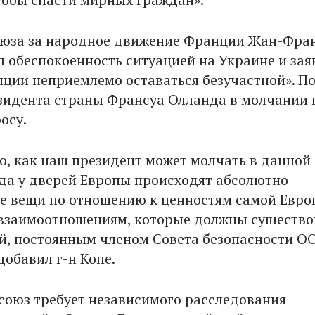
юза за народное движение Франции Жан-Фра
л обеспокоенность ситуацией на Украине и зая
нции неприемлемо оставаться безучастной». П
зидента страны Франсуа Олланда в молчании 
осу.
ю, как наш президент может молчать в данной
гда у дверей Европы происходят абсолютно
 вещи по отношению к ценностям самой Евро
взаимоотношениям, которые должны существо
й, постоянным членом Совета безопасности ОО
добавил г-н Копе.
союз требует независимого расследования