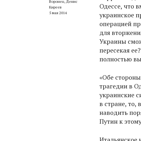
Воронец, Денис
Одессе, что 
Киреев
5 мая 2014
украинское п
операцией пр
для вторжени
Украины смож
пересекая ее
полностью вы
«Обе стороны
трагедии в Од
украинские с
в стране, то,
наводить пор
Путин к этому
Итальянское 