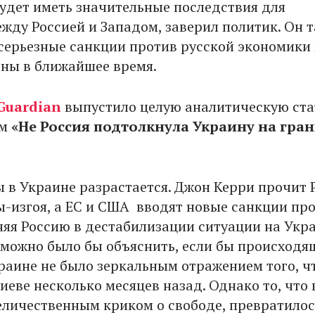
будет иметь значительные последствия для
жду Россией и Западом, заверил политик. Он 
 серьезные санкции против русской экономики
ны в ближайшее время.
Guardian
выпустило целую аналитическую ст
ем
«Не Россия подтолкнула Украину на гран
ы в Украине разрастается. Джон Керри прочит 
ы-изгоя, а ЕС и США вводят новые санкции пр
няя Россию в дестабилизации ситуации на Укра
 можно было бы объяснить, если бы происходя
раине не было зеркальным отражением того, ч
иеве несколько месяцев назад. Однако то, что 
еличественным криком о свободе, превратилос