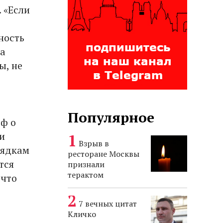
 «Если
ность
на
ы, не
Популярное
рф о
и
Взрыв в
рядкам
ресторане Москвы
тся
признали
терактом
 что
7 вечных цитат
Кличко
в