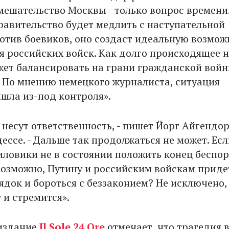
вмешательство Москвы - только вопрос времени.
равительство будет медлить с наступательной
отив боевиков, оно создаст идеальную возмож
я российских войск. Как долго происходящее 
ет балансировать на грани гражданской войн
? По мнению немецкого журналиста, ситуация
шла из-под контроля».
 несут ответственность, - пишет Йорг Айгендо
ессе. - Дальше так продолжаться не может. Есл
иловики не в состоянии положить конец беспо
 возможно, Путину и российским войскам приде
ядок и бороться с беззаконием? Не исключено,
 и стремится».
издание
Il Sole 24 Ore
отмечает, что трагедия 