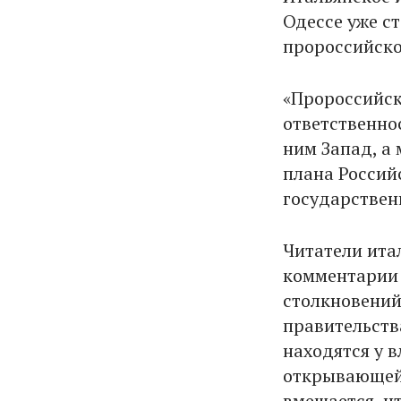
Одессе уже с
пророссийско
«Пророссийск
ответственно
ним Запад, а 
плана Россий
государствен
Читатели ита
комментарии 
столкновений
правительств
находятся у в
открывающей 
вмешается, ч