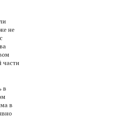
ли
же не
с
ва
вом
й части
ь в
ом
ма в
явно