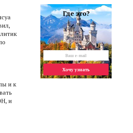
Где это?
нсуа
вил,
олитик
по
Хочу узнать
пы и к
вать
Н, и