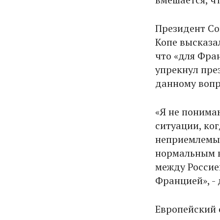
Президент Со
Копе высказа
что «для Фра
упрекнул пре
данному вопр
«Я не понима
ситуации, ко
неприемлемые
нормальным 
между Россие
Францией», - 
Европейский 