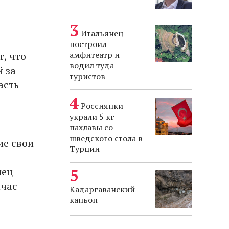
Итальянец
построил
, что
амфитеатр и
водил туда
й за
туристов
асть
е
Россиянки
украли 5 кг
пахлавы со
шведского стола в
ие свои
Турции
нец
йчас
Кадаргаванский
каньон