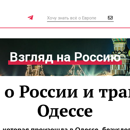
Взгляд на Россию
 о России и тра
Одессе