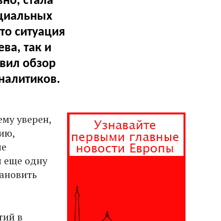
но, стала
оциальных
то ситуация
ва, так и
вил обзор
налитиков.
му уверен,
нию,
не
и еще одну
тановить
тий в