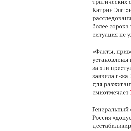
трагических 
Катрин Эштон
расследовани
более сорока 
ситуация не 
«Факты, прив
установлены 
за эти престу
заявила г-жа
для разжиган
смиотмечает
Генеральный 
Россия «допу
дестабилизир