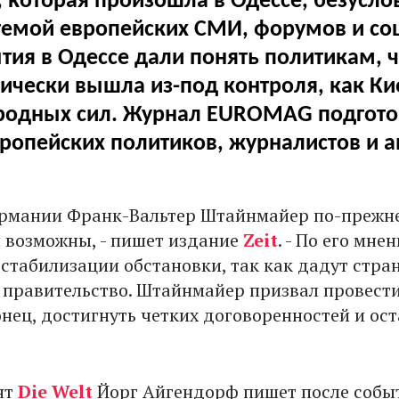
, которая произошла в Одессе, безуслов
темой европейских СМИ, форумов и с
ытия в Одессе дали понять политикам, ч
ически вышла из-под контроля, как Кие
одных сил. Журнал EUROMAG подгото
ропейских политиков, журналистов и а
ермании Франк-Вальтер Штайнмайер по-прежне
я возможны, - пишет издание
Zeit
. - По его мне
стабилизации обстановки, так как дадут стра
т правительство. Штайнмайер призвал провест
онец, достигнуть четких договоренностей и ос
нт
Die Welt
Йорг Айгендорф пишет после собы