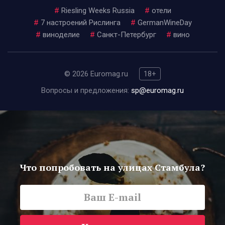
#
Riesling Weeks Russia
#
отели
#
7 настроений Рислинга
#
GermanWineDay
#
виноделие
#
Санкт-Петербург
#
вино
© 2026 Euromag.ru
18+
Вопросы и предложения:
sp@euromag.ru
Что попробовать на улицах Стамбула?