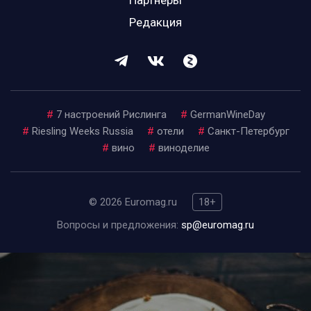
Партнеры
Редакция
#
7 настроений Рислинга
#
GermanWineDay
#
Riesling Weeks Russia
#
отели
#
Санкт-Петербург
#
вино
#
виноделие
© 2026 Euromag.ru
18+
Вопросы и предложения:
sp@euromag.ru