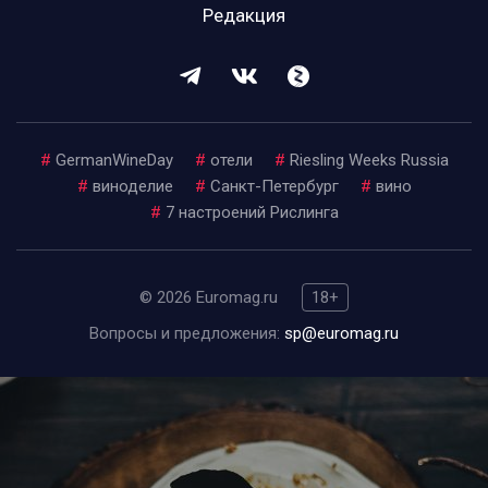
Редакция
#
GermanWineDay
#
отели
#
Riesling Weeks Russia
#
виноделие
#
Санкт-Петербург
#
вино
#
7 настроений Рислинга
© 2026 Euromag.ru
18+
Вопросы и предложения:
sp@euromag.ru