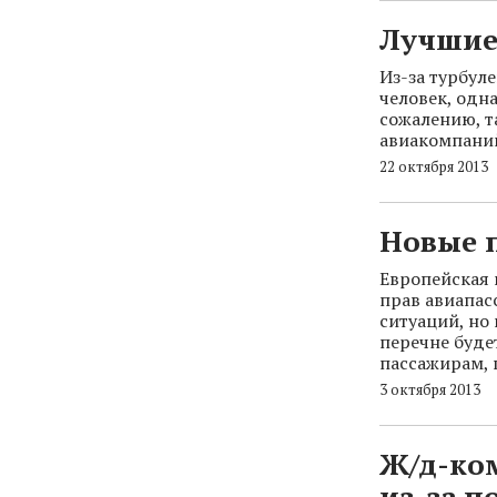
Лучшие
Из-за турбул
человек, одн
сожалению, т
авиакомпаний
22 октября 2013
Новые 
Европейская 
прав авиапас
ситуаций, но
перечне буде
пассажирам, 
3 октября 2013
Ж/д-ко
из-за п