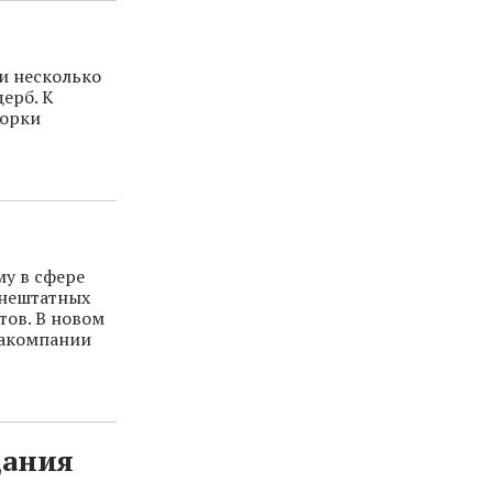
и несколько
ерб. К
ворки
у в сфере
 нештатных
тов. В новом
иакомпании
дания