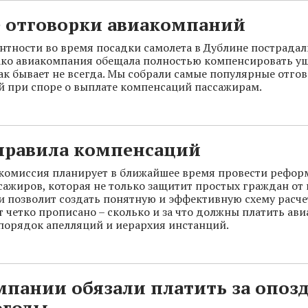
 отговорки авиакомпаний
ентности во время посадки самолета в Дублине пострадал
ако авиакомпания обещала полностью компенсировать ущ
ак бывает не всегда. Мы собрали самые популярные отго
 при споре о выплате компенсаций пассажирам.
правила компенсаций
комиссия планирует в ближайшее время провести реформ
сажиров, которая не только защитит простых граждан от
 и позволит создать понятную и эффективную схему расче
т четко прописано – сколько и за что должны платить ав
порядок апелляций и иерархия инстанций.
мпании обязали платить за опоз
огоды