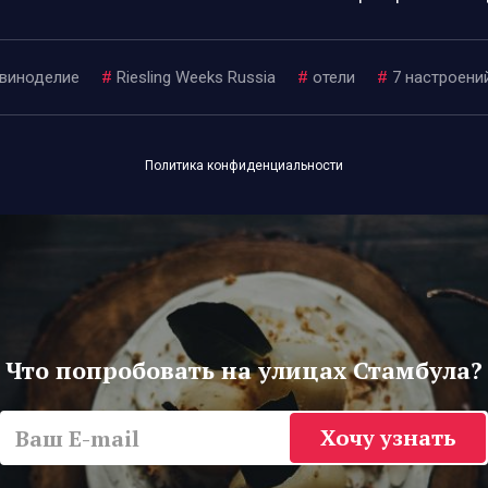
виноделие
#
Riesling Weeks Russia
#
отели
#
7 настроени
Политика конфиденциальности
Что попробовать на улицах Стамбула?
Хочу узнать