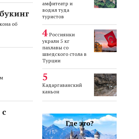
амфитеатр и
водил туда
рбукинг
туристов
кона об
Россиянки
украли 5 кг
пахлавы со
шведского стола в
Турции
ым
Кадаргаванский
каньон
 с
Где это?