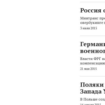
Россия 
Минтранс пре
овербукинге в
3 июля 2015
Герман
военно
Власти ФРГ 
компенсацию 
21 мая 2015
Поляки 
Запада
В Польше соз
16 апреля 2015