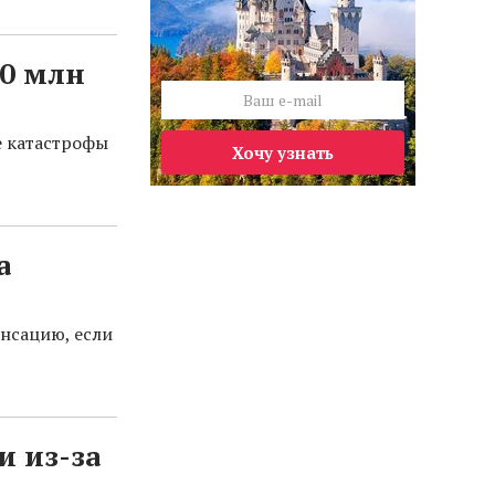
00 млн
е катастрофы
Хочу узнать
а
нсацию, если
и из-за