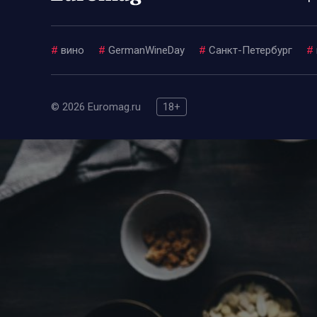
#
вино
#
GermanWineDay
#
Санкт-Петербург
#
© 2026 Euromag.ru
18+