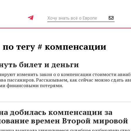
 по тегу # компенсации
нуть билет и деньги
нируют изменить закон о о компенсации стоимости авиаби
ва пассажиров. Рассказываем, как сейчас можно сдать ав
и финансовыми потерями.
а добилась компенсации за
лование времен Второй мировой
нщина выиграла затянувшееся судебное разбирательство 