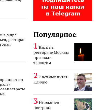
Популярное
м в мире
ься, ресторан
сторан
Взрыв в
ресторане Москвы
признали
терактом
7 вечных цитат
воренность о
Кличко
раль».
овал затраты
ных
Итальянец
построил