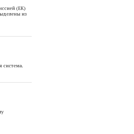
ссией (ЕК)
выделены из
я система.
му