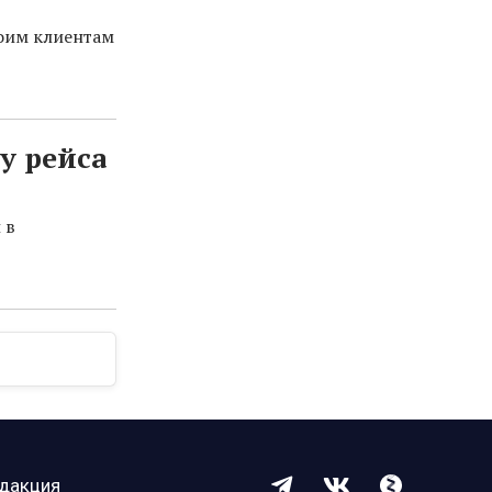
оим клиентам
у рейса
 в
дакция