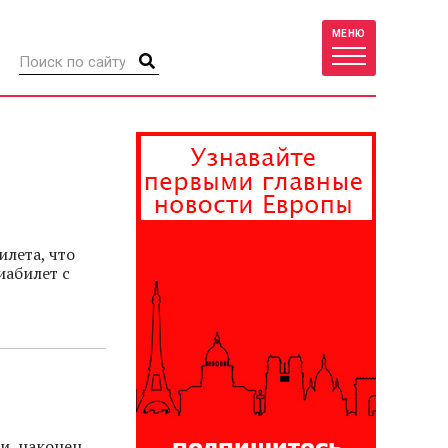
МЕНЮ
лета, что
иабилет с
и, наконец,