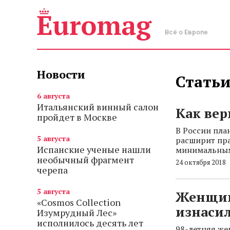
Всё о Европе
Новости
Статьи
6 августа
Итальянский винный салон
Как вер
пройдет в Москве
В России пла
5 августа
расширит пра
Испанские ученые нашли
минимальным
необычный фрагмент
24 октября 2018
черепа
5 августа
Женщин
«Cosmos Collection
изнаси
Изумрудный Лес»
исполнилось десять лет
98-летняя же