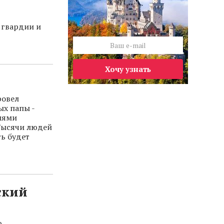
 гвардии и
Хочу узнать
ровел
ых папы -
лями
 Тысячи людей
ть будет
ский
.