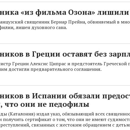
ника «из фильма Озона» лишили
ранцузский священник Бернар Прейна, обвиняемый в мн
филии, лишен духовного сана.
иков в Греции оставят без зарп
стр Греции Алексис Ципрас и предстоятель Греческой 
им достигли предварительного соглашения.
ников в Испании обязали предос
, что они не педофилы
ды (Каталония) издал указ, обязывающий всех священно
и получить сертификат о том, что они не имеют судимост
реступлений, связанных с жестоким обращением с детьм