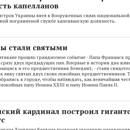
сть капелланов
стров Украины ввел в Вооруженных силах национальной
ной пограничной службе капелланскую должность.
пы стали святыми
Ватикане прошло грандиозное событие - Папа Франциск п
сразу двух предыдущих пап. Впервые в истории два жив
нциск и его предшественник Бенедикт, - стали свидете
к лику святых двух своих покойных предшественников.
собрались в городе, чтобы наблюдать, как величайшая чес
 покойных папу Иоанна XXIII и папу Иоанна Павла II.
нский кардинал построил гигант
ус
икана Тарчизио Бертоне построил огромную резиденцию