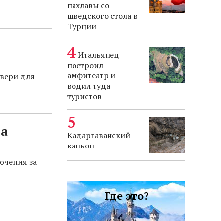
пахлавы со
шведского стола в
Турции
Итальянец
построил
амфитеатр и
двери для
водил туда
туристов
за
Кадаргаванский
каньон
ючения за
Где это?