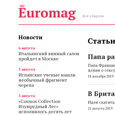
Всё о Европе
Новости
Статьи
6 августа
Итальянский винный салон
Папа р
пройдет в Москве
Папа Францис
5 августа
делам о секс
Испанские ученые нашли
18 декабря 2019
необычный фрагмент
черепа
В Брит
5 августа
«Cosmos Collection
Идея скатить
Изумрудный Лес»
21 августа 2019
исполнилось десять лет