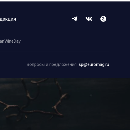
дакция
anWineDay
Вопросы и предложения:
sp@euromag.ru