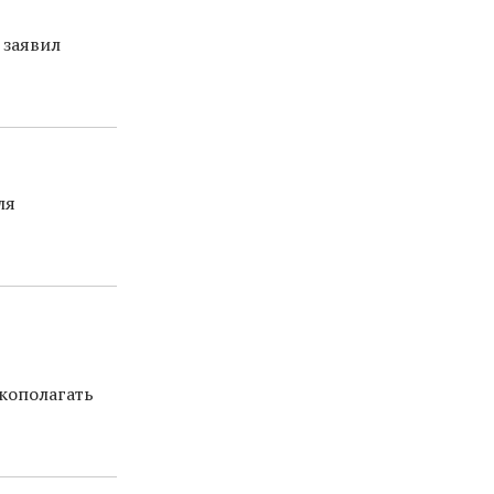
 заявил
ля
кополагать