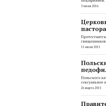
педофилией.
3 июня 2016
Церковь
пастор
Протестантск
священников-
15 июня 2015
Польски
педофи
Польского ка
сексуальное 
26 марта 2015
Правите