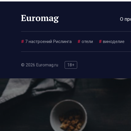
О пр
#
7 настроений Рислинга
#
отели
#
виноделие
© 2026 Euromag.ru
18+