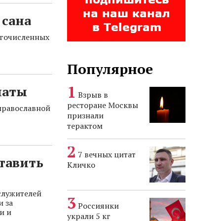
 сана
огочисленных
Популярное
латы
Взрыв в
ресторане Москвы
православной
признали
терактом
7 вечных цитат
тавить
Кличко
служителей
и за
Россиянки
и и
украли 5 кг