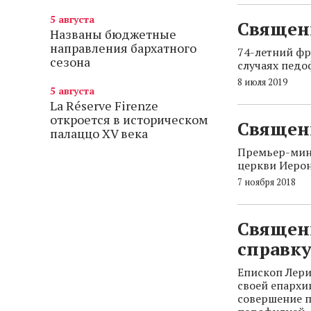
5 августа
Cвящен
Названы бюджетные
направления бархатного
74-летний ф
сезона
случаях педо
8 июля 2019
5 августа
La Réserve Firenze
откроется в историческом
Священн
палаццо XV века
Премьер-мини
церкви Иерон
7 ноября 2018
Священ
справку
Епископ Лери
своей епархи
совершение п