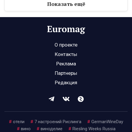
Показать ещё
О проекте
Контакты
Реклама
Партнеры
Редакция
#
отели
#
7 настроений Рислинга
#
GermanWineDay
#
вино
#
виноделие
#
Riesling Weeks Russia