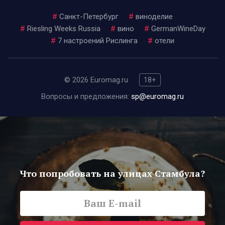
#
Санкт-Петербург
#
виноделие
#
Riesling Weeks Russia
#
вино
#
GermanWineDay
#
7 настроений Рислинга
#
отели
© 2026 Euromag.ru
18+
Вопросы и предложения:
sp@euromag.ru
Что попробовать на улицах Стамбула?