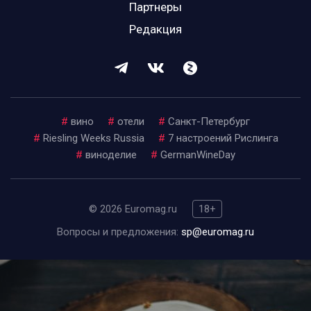
Партнеры
Редакция
#
вино
#
отели
#
Санкт-Петербург
#
Riesling Weeks Russia
#
7 настроений Рислинга
#
виноделие
#
GermanWineDay
© 2026 Euromag.ru
18+
Вопросы и предложения:
sp@euromag.ru