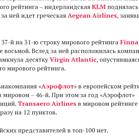
ого рейтинга – нидерландская
KLM
поднялась 
 за ней идет греческая
Aegean Airlines
, заняв
 37-й на 31-ю строку мирового рейтинга
Finna
пе восьмой. Вслед за ней расположилась компа
Замкнула десятку
Virgin Atlantic
, опустившаяся
то мирового рейтинга.
виакомпания «
Аэрофлот
» в европейском рейт
 в мировом – 46-й. При этом за год «Аэрофлот»
зиций.
Transaero Airlines
в мировом рейтинге
сразу на 12 пунктов.
йских представителей в топ-100 нет.