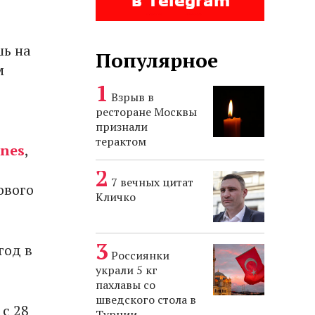
шь на
Популярное
м
Взрыв в
ресторане Москвы
признали
терактом
ines
,
7 вечных цитат
ового
Кличко
год в
Россиянки
украли 5 кг
пахлавы со
шведского стола в
с 28
Турции