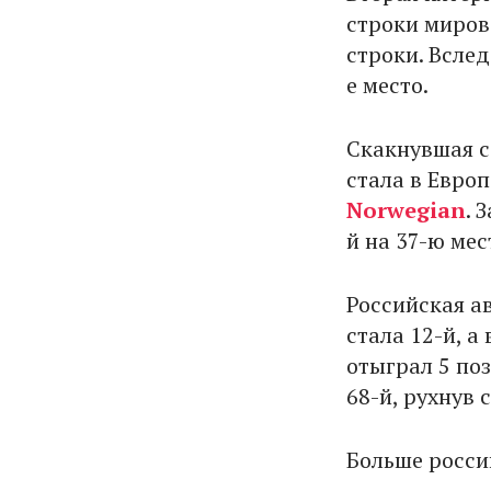
строки миров
строки. Вслед
е место.
Скакнувшая с
стала в Евро
Norwegian
. 
й на 37-ю мес
Российская а
стала 12-й, а
отыграл 5 по
68-й, рухнув 
Больше росси