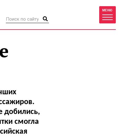
МЕНЮ
е
учших
ссажиров.
е добились,
ятки смогла
ссийская