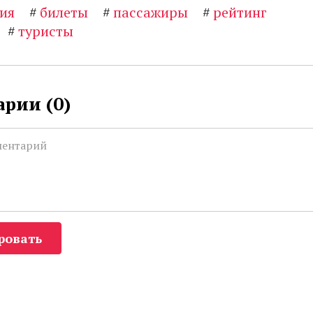
ия
#
билеты
#
пассажиры
#
рейтинг
#
туристы
рии (
0
)
ровать