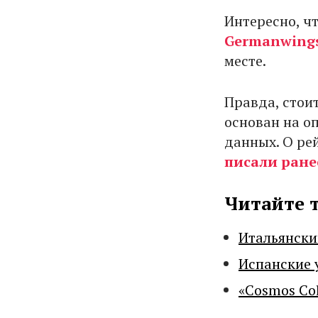
Интересно, чт
Germanwing
месте.
Правда, стои
основан на о
данных. О ре
писали ране
Читайте 
Итальянски
Испанские 
«Cosmos Co