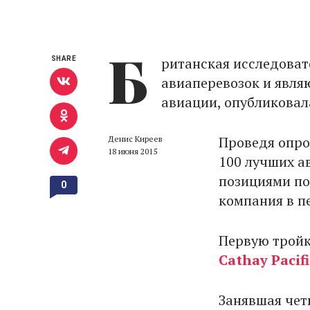
Б
ританская исследова
SHARE
авиаперевозок и явля
авиации, опубликовал
Проведя опро
Денис Киреев
18 июня 2015
100 лучших а
позициями по
0
компания в п
Первую тройк
Cathay Pacif
Занявшая чет