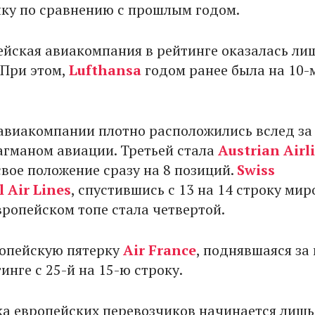
чку по сравнению с прошлым годом.
ейская авиакомпания в рейтинге оказалась ли
 При этом,
Lufthansa
годом ранее была на 10-
авиакомпании плотно расположились вслед за
гманом авиации. Третьей стала
Austrian Airl
вое положение сразу на 8 позиций.
Swiss
 Air Lines
, спустившись с 13 на 14 строку мир
вропейском топе стала четвертой.
опейскую пятерку
Air France
, поднявшаяся за 
нге с 25-й на 15-ю строку.
ка европейских перевозчиков начинается лишь 