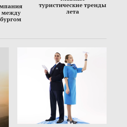
туристические тренды
омпания
лета
ы между
рбургом