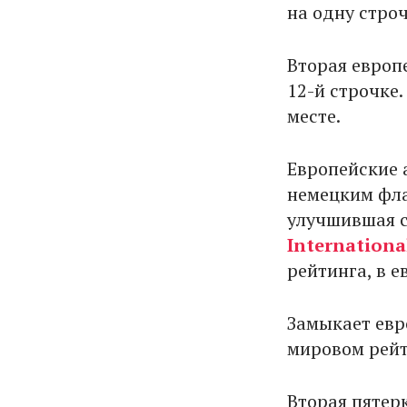
на одну стро
Вторая европ
12-й строчке.
месте.
Европейские 
немецким фла
улучшившая с
International
рейтинга, в е
Замыкает евр
мировом рейти
Вторая пятер