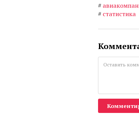
#
авиакомпан
#
статистика
Коммента
Комменти