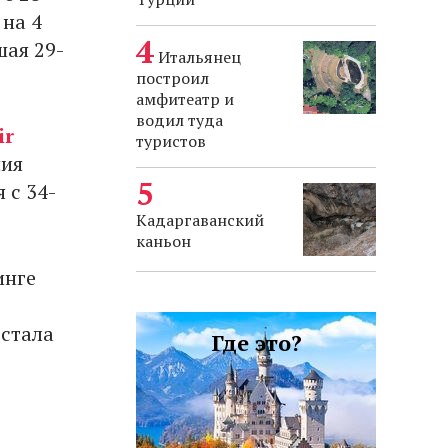
на 4
шая 29-
Итальянец
построил
амфитеатр и
водил туда
ir
туристов
ния
 с 34-
Кадаргаванский
каньон
инге
 стала
Где это?