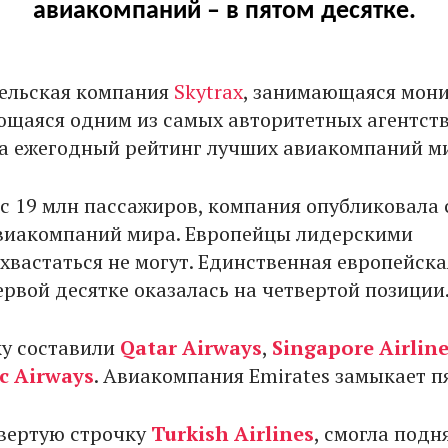
авиакомпаний – в пятом десятке.
тельская компания
Skytrax
, занимающаяся мон
ющаяся одним из самых авторитетных агентств
а ежегодный рейтинг лучших авиакомпаний м
с 19 млн пассажиров, компания опубликовала 
виакомпаний мира. Европейцы лидерскими
хвастаться не могут. Единственная европейска
ервой десятке оказалась на четвертой позиции
у составили
Qatar Airways
,
Singapore Airlin
ic Airways
. Авиакомпания Emirates замыкает п
вертую строчку
Turkish Airlines
, смогла подн