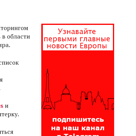
иторингом
 в области
ира.
список
я
.
es
и
ятерку.
яться