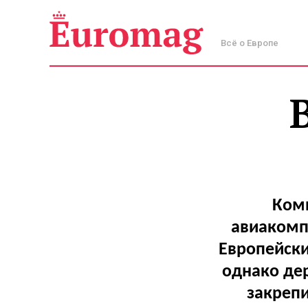
Всё о Европе
Комп
авиакомп
Европейски
однако дер
закрепи