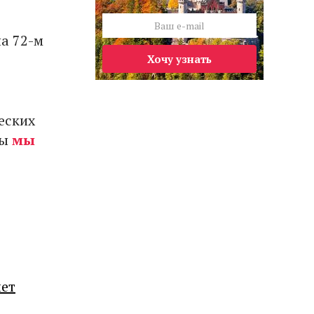
на 72-м
Хочу узнать
еских
пы
мы
лет