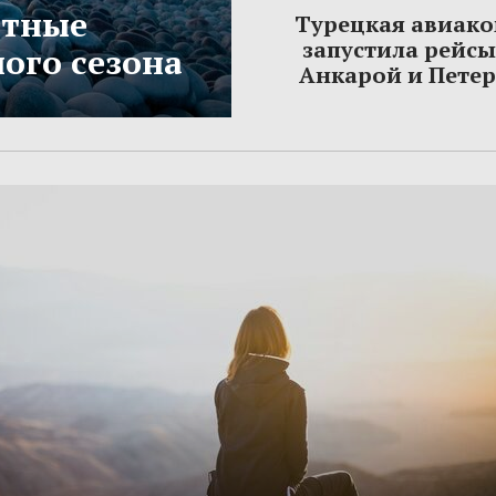
етные
Турецкая авиак
запустила рейс
ого сезона
Анкарой и Пете