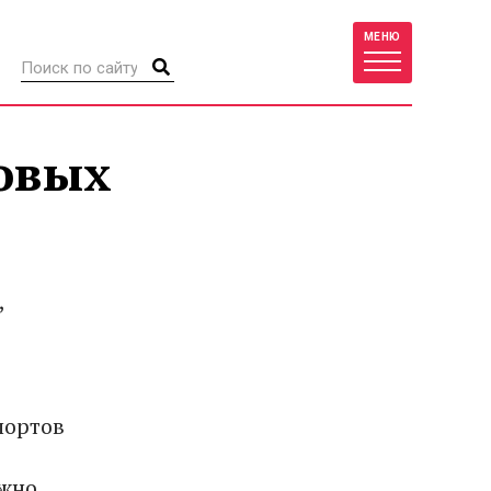
МЕНЮ
овых
,
портов
ожно