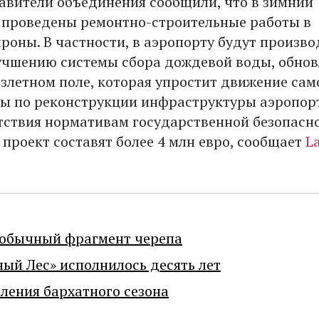
авители объединения сообщили, что в зимний
 проведены ремонтно-строительные работы в
роны. В частности, в аэропорту будут произво
учшению системы сбора дождевой воды, обно
взлетном поле, которая упростит движение сам
ты по реконструкции инфраструктуры аэропор
тствия нормативам государственной безопасно
 проект составят более 4 млн евро, сообщает
L
еобычный фрагмент черепа
ный Лес» исполнилось десять лет
ения бархатного сезона