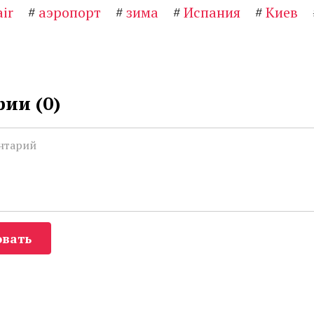
ir
#
аэропорт
#
зима
#
Испания
#
Киев
ии (
0
)
вать