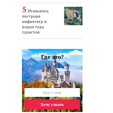
Итальянец
построил
амфитеатр и
водил туда
туристов
Где это?
Хочу узнать