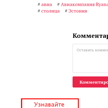
#
авиа
#
Авиакомпания Ryana
#
столица
#
Эстония
Комментар
Комментиро