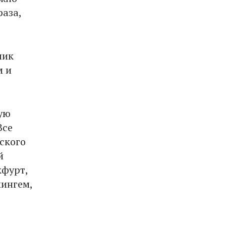
раза,
чик
м и
ую
Все
ского
й
кфурт,
мингем,