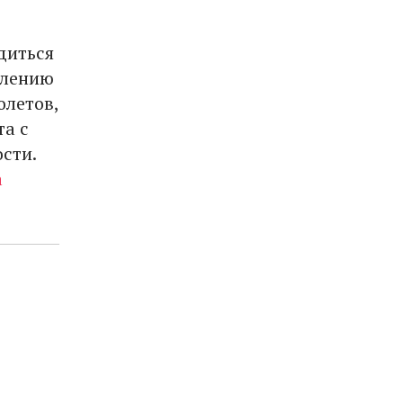
диться
влению
олетов,
та с
сти.
a