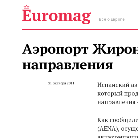
Всё о Европе
Аэропорт Жирон
направления
Испанский аэ
31 октября 2011
который прод
направления –
Как сообщили
(AENA), осущ
авиакомпания