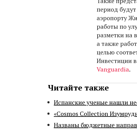
Также предст
период будут
аэропорту Жи
работы по ул
разметки на 
а также рабо
целью соотве
Инвестиции в
Vanguardia
.
Читайте также
Испанские ученые нашли н
«Cosmos Collection Изумруд
Названы бюджетные направл