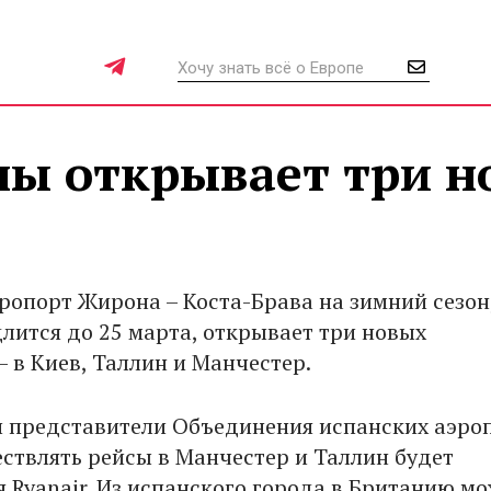
ы открывает три н
ропорт Жирона – Коста-Брава на зимний сезон
лится до 25 марта, открывает три новых
 в Киев, Таллин и Манчестер.
 представители Объединения испанских аэро
ествлять рейсы в Манчестер и Таллин будет
 Ryanair. Из испанского города в Британию м