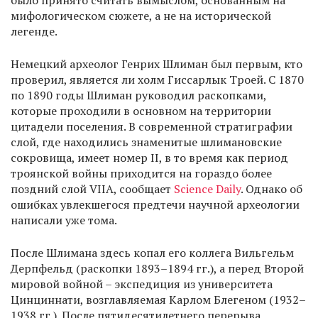
было принято считать вымыслом, основанным на
мифологическом сюжете, а не на исторической
легенде.
Немецкий археолог Генрих Шлиман был первым, кто
проверил, является ли холм Гиссарлык Троей. С 1870
по 1890 годы Шлиман руководил раскопками,
которые проходили в основном на территории
цитадели поселения. В современной стратиграфии
слой, где находились знаменитые шлимановские
сокровища, имеет номер II, в то время как период
троянской войны приходится на гораздо более
поздний слой VIIA, сообщает
Science Daily
. Однако об
ошибках увлекшегося предтечи научной археологии
написали уже тома.
После Шлимана здесь копал его коллега Вильгельм
Дерпфельд (раскопки 1893–1894 гг.), а перед Второй
мировой войной – экспедиция из университета
Цинциннати, возглавляемая Карлом Блегеном (1932–
1938 гг.). После пятидесятилетнего перерыва