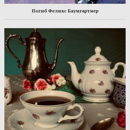
Погиб Феликс Баумгартнер